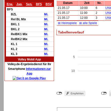
Datum
Zeit
Nr.
Erw.
Jug.
Sen.
BFS
BSV
21.05.17
10:00
6
UNI
BFS
21.05.17
11:00
2
UNI
BZL
Mi.
21.05.17
12:00
3
UNI
Rel BL Mix
Mi.
📅 Heimspiele
📅 alle Spiele
BKL 1
Mi.
BKL 2
Mi.
Tabellenverlauf
RelBK1 Mix
Mi.
RelBK2 Mix
Mi.
KL 1
Mi.
KL 2
Mi.
KL 3
Mi.
5
Volley Mobil App
Volley.de-Ergebnisdienst für Ihr
Smartphone
Informationen zur
10
App