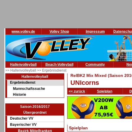
www.volley.de
Volley Shop
Impressum
Datenschu
Hallenvolleyball
Beach-Volleyball
Community
Ne
>> Hallenvolleyball
>> Ergebnisdienst
RelBK2 Mix Mixed (Saison 201
Hallenvolleyball
UNIcorns
Ergebnisdienst
Mannschaftssuche
<< zurück
Spielplan
D
Historie
Saison 2016/2017
Übergeordnet
Deutscher VV
Bayerischer VV
Spielplan
Bezirk Mittelfranken