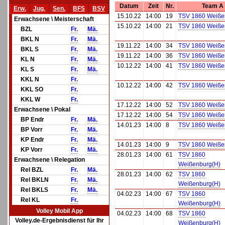
Datum
Zeit
Nr.
Team A
Erw.
Jug.
Sen.
BFS
BSV
15.10.22
14:00
19
TSV 1860 Weiße
Erwachsene \ Meisterschaft
15.10.22
14:00
21
TSV 1860 Weiße
BZL
Fr.
Mä.
BKL N
Fr.
Mä.
19.11.22
14:00
34
TSV 1860 Weiße
BKL S
Fr.
Mä.
19.11.22
14:00
36
TSV 1860 Weiße
KL N
Fr.
Mä.
10.12.22
14:00
41
TSV 1860 Weiße
KL S
Fr.
Mä.
KKL N
Fr.
10.12.22
14:00
42
TSV 1860 Weiße
KKL SO
Fr.
KKL W
Fr.
17.12.22
14:00
52
TSV 1860 Weiße
Erwachsene \ Pokal
17.12.22
14:00
54
TSV 1860 Weiße
BP Endr
Fr.
Mä.
14.01.23
14:00
8
TSV 1860 Weiße
BP Vorr
Fr.
Mä.
KP Endr
Fr.
Mä.
14.01.23
14:00
9
TSV 1860 Weiße
KP Vorr
Fr.
Mä.
28.01.23
14:00
61
TSV 1860
Erwachsene \ Relegation
Weißenburg(H)
Rel BZL
Fr.
Mä.
28.01.23
14:00
62
TSV 1860
Rel BKLN
Fr.
Mä.
Weißenburg(H)
Rel BKLS
Fr.
Mä.
04.02.23
14:00
67
TSV 1860
Rel KL
Fr.
Weißenburg(H)
Volley Mobil App
04.02.23
14:00
68
TSV 1860
Volley.de-Ergebnisdienst für Ihr
Weißenburg(H)