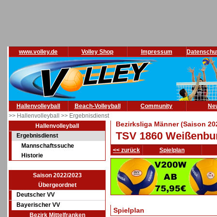
www.volley.de
Volley Shop
Impressum
Datenschu
Hallenvolleyball
Beach-Volleyball
Community
Ne
>> Hallenvolleyball
>> Ergebnisdienst
Bezirksliga Männer (Saison 20
Hallenvolleyball
TSV 1860 Weißenbu
Ergebnisdienst
Mannschaftssuche
<< zurück
Spielplan
Historie
Saison 2022/2023
Übergeordnet
Deutscher VV
Bayerischer VV
Spielplan
Bezirk Mittelfranken