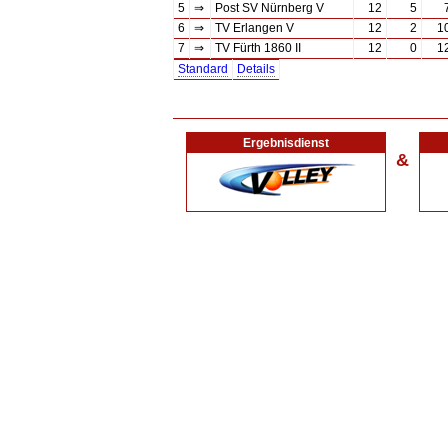
5
⇒
Post SV Nürnberg V
12
5
6
⇒
TV Erlangen V
12
2
1
7
⇒
TV Fürth 1860 II
12
0
1
Standard
Details
Ergebnisdienst
&