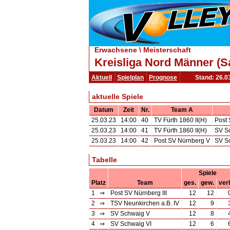
Erwachsene \ Meisterschaft
Kreisliga Nord Männer (S
Aktuell
Spielplan
Prognose
Stand: 26.0
aktuelle Spiele
Datum
Zeit
Nr.
Team A
25.03.23
14:00
40
TV Fürth 1860 II(H)
Post
25.03.23
14:00
41
TV Fürth 1860 II(H)
SV S
25.03.23
14:00
42
Post SV Nürnberg V
SV S
Tabelle
Spiele
Platz
Team
ges.
gew.
verl
1
⇒
Post SV Nürnberg III
12
12
2
⇒
TSV Neunkirchen a.B. IV
12
9
3
⇒
SV Schwaig V
12
8
4
⇒
SV Schwaig VI
12
6