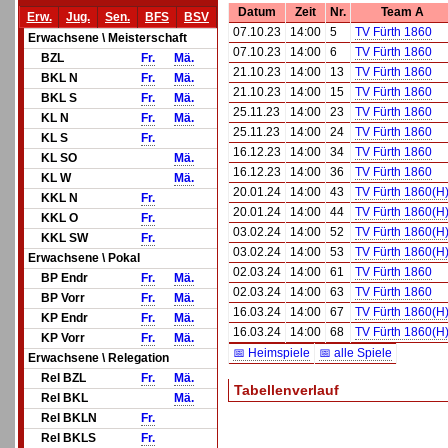
Datum
Zeit
Nr.
Team A
Erw.
Jug.
Sen.
BFS
BSV
07.10.23
14:00
5
TV Fürth 1860
Erwachsene \ Meisterschaft
07.10.23
14:00
6
TV Fürth 1860
BZL
Fr.
Mä.
21.10.23
14:00
13
TV Fürth 1860
BKL N
Fr.
Mä.
21.10.23
14:00
15
TV Fürth 1860
BKL S
Fr.
Mä.
25.11.23
14:00
23
TV Fürth 1860
KL N
Fr.
Mä.
25.11.23
14:00
24
TV Fürth 1860
KL S
Fr.
16.12.23
14:00
34
TV Fürth 1860
KL SO
Mä.
16.12.23
14:00
36
TV Fürth 1860
KL W
Mä.
20.01.24
14:00
43
TV Fürth 1860(H
KKL N
Fr.
20.01.24
14:00
44
TV Fürth 1860(H
KKL O
Fr.
03.02.24
14:00
52
TV Fürth 1860(H
KKL SW
Fr.
03.02.24
14:00
53
TV Fürth 1860(H
Erwachsene \ Pokal
02.03.24
14:00
61
TV Fürth 1860
BP Endr
Fr.
Mä.
02.03.24
14:00
63
TV Fürth 1860
BP Vorr
Fr.
Mä.
16.03.24
14:00
67
TV Fürth 1860(H
KP Endr
Fr.
Mä.
16.03.24
14:00
68
TV Fürth 1860(H
KP Vorr
Fr.
Mä.
📅 Heimspiele
📅 alle Spiele
Erwachsene \ Relegation
Rel BZL
Fr.
Mä.
Tabellenverlauf
Rel BKL
Mä.
Rel BKLN
Fr.
Rel BKLS
Fr.