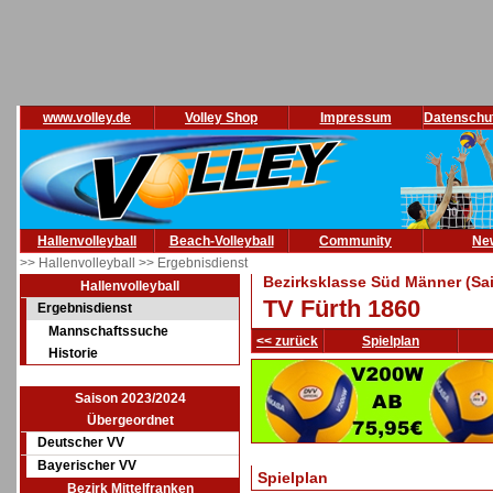
www.volley.de
Volley Shop
Impressum
Datenschu
Hallenvolleyball
Beach-Volleyball
Community
Ne
>> Hallenvolleyball
>> Ergebnisdienst
Bezirksklasse Süd Männer (Sa
Hallenvolleyball
TV Fürth 1860
Ergebnisdienst
Mannschaftssuche
<< zurück
Spielplan
Historie
Saison 2023/2024
Übergeordnet
Deutscher VV
Bayerischer VV
Spielplan
Bezirk Mittelfranken