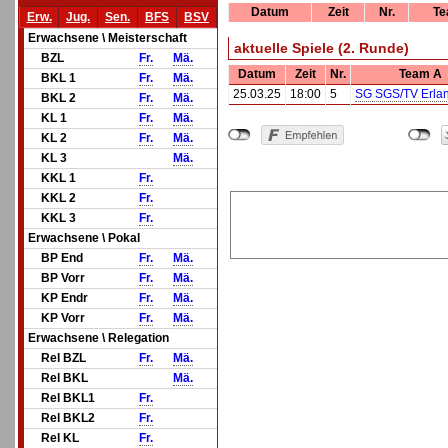
Datum
Zeit
Nr.
Te
Erw.
Jug.
Sen.
BFS
BSV
Erwachsene \ Meisterschaft
aktuelle Spiele (2. Runde)
BZL
Fr.
Mä.
Datum
Zeit
Nr.
Team A
BKL 1
Fr.
Mä.
25.03.25
18:00
5
SG SGS/TV Erlan
BKL 2
Fr.
Mä.
KL 1
Fr.
Mä.
KL 2
Fr.
Mä.
KL 3
Mä.
KKL 1
Fr.
KKL 2
Fr.
KKL 3
Fr.
Erwachsene \ Pokal
BP End
Fr.
Mä.
BP Vorr
Fr.
Mä.
KP Endr
Fr.
Mä.
KP Vorr
Fr.
Mä.
Erwachsene \ Relegation
Rel BZL
Fr.
Mä.
Rel BKL
Mä.
Rel BKL1
Fr.
Rel BKL2
Fr.
Rel KL
Fr.