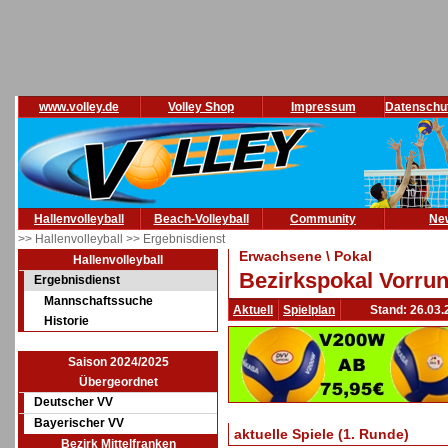
www.volley.de
Volley Shop
Impressum
Datenschu
Hallenvolleyball
Beach-Volleyball
Community
Ne
>> Hallenvolleyball
>> Ergebnisdienst
Erwachsene \ Pokal
Hallenvolleyball
Bezirkspokal Vorrun
Ergebnisdienst
Mannschaftssuche
Aktuell
Spielplan
Stand: 26.03.
Historie
Saison 2024/2025
Übergeordnet
Deutscher VV
Bayerischer VV
aktuelle Spiele (1. Runde)
Bezirk Mittelfranken