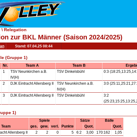
\ Relegation
ion zur BKL Männer (Saison 2024/2025)
lan
Stand: 07.04.25 08:44
ele (Gruppe 1)
Nr.
Team A
Team B
Ergeb
1
TSV Neunkirchen a.B.
TSV Dinkelsbühl
0:3 (18:25,13:25,14
IV(H)
2
DJK Eintracht Allersberg II
TSV Neunkirchen a.B.
3:0 (25:11,25:21,27
IV(H)
3
DJK Eintracht Allersberg II
TSV Dinkelsbühl
3:2
(25:23,15:25,13:25,
ruppe 1)
Spiele
Sätze
Bälle
Team
ges.
gew.
verl.
Punkte
Quot.
Quot.
acht Allersberg II
2
2
0
5
6:2
3,00
170:162
1,05