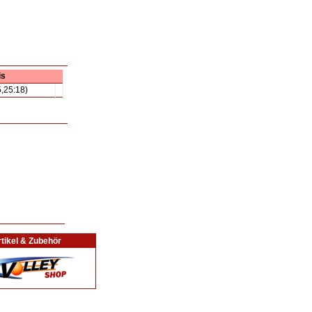
is
5,25:18)
tikel & Zubehör