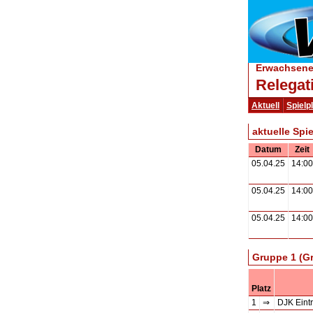
Erwachsene 
Relegat
Aktuell
Spielp
aktuelle Spi
Datum
Zeit
05.04.25
14:00
05.04.25
14:00
05.04.25
14:00
Gruppe 1 (G
Platz
1
⇒
DJK Eintr