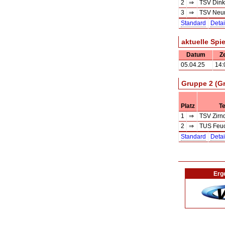
2
⇒
TSV Dink
3
⇒
TSV Neun
Standard
Detai
aktuelle Spi
Datum
Ze
05.04.25
14:
Gruppe 2 (G
Platz
T
1
⇒
TSV Zirnd
2
⇒
TUS Feu
Standard
Detai
Erg