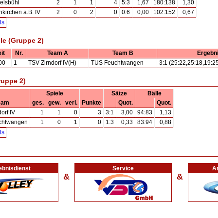
elsbühl
2
1
1
4
5:3
1,67
180:138
1,30
kirchen a.B. IV
2
0
2
0
0:6
0,00
102:152
0,67
ls
ele (Gruppe 2)
it
Nr.
Team A
Team B
Ergebn
00
1
TSV Zirndorf IV(H)
TUS Feuchtwangen
3:1 (25:22,25:18,19:2
ruppe 2)
Spiele
Sätze
Bälle
eam
ges.
gew.
verl.
Punkte
Quot.
Quot.
orf IV
1
1
0
3
3:1
3,00
94:83
1,13
chtwangen
1
0
1
0
1:3
0,33
83:94
0,88
ls
ebnisdienst
Service
Ar
&
&