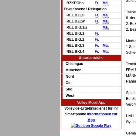
Spiel
BZKPObb
Fr.
Mä.
Erwachsene \ Relegation
Teiln
REL BZLO
Fr.
Mä.
8. de
REL BZLW
Fr.
Mä.
2. Be
REL BKL1/2
Mä.
2. Be
REL BKL1
Fr.
REL BKL2
Fr.
Modu
REL BKL3
Fr.
Mä.
1 Spie
REL BKL4
Fr.
Mä.
Schie
Unterbereiche
Chiemgau
Termi
FRAUE
München
MÄNNE
Nord
Rahme
Ost
Süd
Spiel
West
Bei Z
Volley Mobil App
Veröff
Volley.de-Ergebnisdienst für Ihr
Smartphone
Informationen zur
HALL
App
Gymna
Gemäß