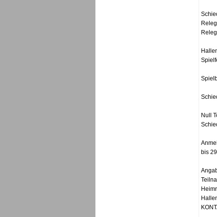
Schie
Releg
Relega
Hallen
Spielf
Spiel
Schie
Null 
Schie
Anmel
bis 2
Angab
Teiln
Heimr
Hallen
KONTA