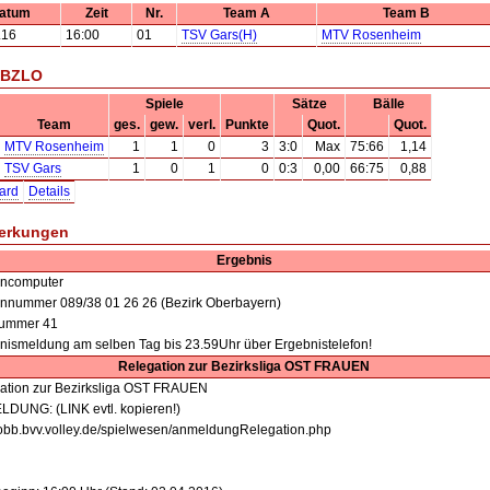
atum
Zeit
Nr.
Team A
Team B
.16
16:00
01
TSV Gars(H)
MTV Rosenheim
 BZLO
Spiele
Sätze
Bälle
Team
ges.
gew.
verl.
Punkte
Quot.
Quot.
MTV Rosenheim
1
1
0
3
3:0
Max
75:66
1,14
TSV Gars
1
0
1
0
0:3
0,00
66:75
0,88
ard
Details
erkungen
Ergebnis
oncomputer
onnummer 089/38 01 26 26 (Bezirk Oberbayern)
nummer 41
nismeldung am selben Tag bis 23.59Uhr über Ergebnistelefon!
Relegation zur Bezirksliga OST FRAUEN
ation zur Bezirksliga OST FRAUEN
DUNG: (LINK evtl. kopieren!)
//obb.bvv.volley.de/spielwesen/anmeldungRelegation.php