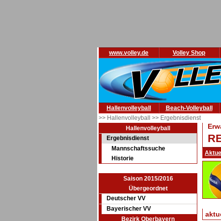
www.volley.de
Volley Shop
Hallenvolleyball
Beach-Volleyball
>> Hallenvolleyball
>> Ergebnisdienst
Erw
Hallenvolleyball
RE
Ergebnisdienst
Mannschaftssuche
Aktue
Historie
Saison 2015/2016
Übergeordnet
Deutscher VV
Bayerischer VV
aktu
Bezirk Oberbayern