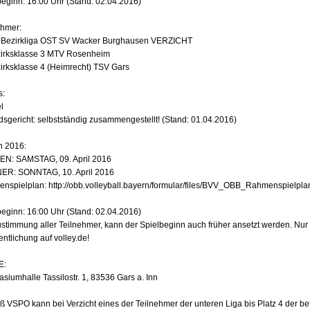
beginn: 16:00 Uhr (Stand: 02.04.2016)
ehmer:
r Bezirkliga OST SV Wacker Burghausen VERZICHT
zirksklasse 3 MTV Rosenheim
zirksklasse 4 (Heimrecht) TSV Gars
s:
l
dsgericht: selbstständig zusammengestellt! (Stand: 01.04.2016)
n 2016:
N: SAMSTAG, 09. April 2016
R: SONNTAG, 10. April 2016
nspielplan: http://obb.volleyball.bayern/formular/files/BVV_OBB_Rahmenspielpl
beginn: 16:00 Uhr (Stand: 02.04.2016)
ustimmung aller Teilnehmer, kann der Spielbeginn auch früher ansetzt werden. Nu
entlichung auf volley.de!
E:
siumhalle Tassilostr. 1, 83536 Gars a. Inn
 VSPO kann bei Verzicht eines der Teilnehmer der unteren Liga bis Platz 4 der be