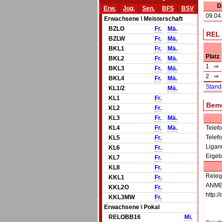
D
Erw.
Jug.
Sen.
BFS
BSV
09.04
Erwachsene \ Meisterschaft
BZLO
Fr.
Mä.
REL
BZLW
Fr.
Mä.
BKL1
Fr.
Mä.
Platz
BKL2
Fr.
Mä.
1
⇒
BKL3
Fr.
Mä.
2
⇒
BKL4
Fr.
Mä.
Stand
KL1/2
Mä.
KL1
Fr.
Bem
KL2
Fr.
KL3
Fr.
Mä.
KL4
Fr.
Mä.
Telef
Telef
KL5
Fr.
Liga
KL6
Fr.
Ergeb
KL7
Fr.
KL8
Fr.
Releg
KKL1
Fr.
ANMEL
KKL2O
Fr.
http:
KKL3MW
Fr.
Erwachsene \ Pokal
RELOBB16
Mi.