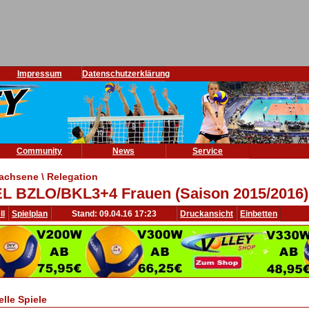
Impressum
Datenschutzerklärung
Community
News
Service
achsene \ Relegation
L BZLO/BKL3+4 Frauen (Saison 2015/2016)
ll
Spielplan
Stand: 09.04.16 17:23
Druckansicht
Einbetten
elle Spiele