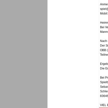
Anmel
spiel
Mobil
Heimr
Bei V
Manns
Nach 
Der S
OBB (
Teiln
Ergeb
Die E
Bei P
Spielb
Sebas
Schles
83646
VIEL 