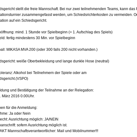
dsgericht stellt die freie Mannschaft. Bei nur zwei teilnehmenden Teams, kann das
ationsturnier zusammengefasst werden, um Schiedsrichterkosten zu vermeiden. Ode
tion auf ein Schiedsgericht.
öffnung: mind. 1 Stunde vor Spielbeginn (= 1. Aufschlag des Spiels)
eld: fertig mindestens 30 Min. vor Spielbeginn
ball: MIKASA MVA 200 (oder 300 falls 200 nicht vorhanden.)
dsgericht: weiße Oberbekleidung und lange dunkle Hose (neutral)
Toleranz: Alkohol bei Teilnehmern der Spiele oder am
dsgericht.(VSPO)
dung und Bestätigung der Teilnahme an der Relegation:
9. März 2016 0.00Uhr.
en für die Anmeldung:
ahme: Ja oder Nein
echt: Ausrichtung möglich: JA/NEIN
anschrift: sofern Ausrichtung möglich ist.
KT Mannschaftsverantwortlicher: Mail und Mobilnummer!!!