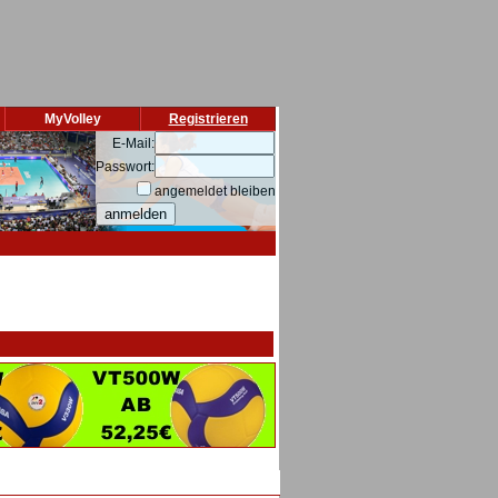
MyVolley
Registrieren
E-Mail:
Passwort:
angemeldet bleiben