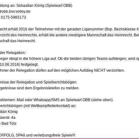
dung an: Sebastian König (Spielwart OBB)
@obb.bvv.volley.de
: 0175-5965173
echt erhält 2016 der Teilnehmer mit der geraden Liganummer (Bsp. Bezirsklasse 4
erzicht des Heimrechts, erhält die andere niedrigere Mannschaft das Heimrecht. Bei
chaft das Heimrecht.
der Relegation:
ieger steigt in die höhere Liga auf. Ob die beiden übrigen Teams aufsteigen, wird 
10.06.2016) festgelegt.
ehmer der Relegation dürfen auf den möglichen Aufstieg NICHT verzichten.
nisse der Relegation und Spielberichtsbögen:
rgebnisse sind dem Ergebnistelefon zu melden.
roblemen: Mail oder Whatsapp/SMS an Spielwart OBB (siehe oben).
erichtsbögen (mit Wettkampfleiterkontakt) an:
tian König
ierstr. 4a
 Bad Tölz
ERFOLG, SPAß und verletzungsfreie Spiele!!!