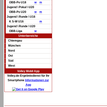
OBB-Po U18
w
m
Jugend \ Pokal \ U20
OBB-Po U20
w
m
Jugend \ Runde \ U16
K S-W U16
m
Jugend \ Runde \ U20
OBB-Liga
w
Unterbereiche
Chiemgau
München
Nord
Ost
Süd
West
Volley Mobil App
Volley.de-Ergebnisdienst für Ihr
Smartphone
Informationen zur
App