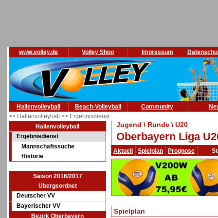
www.volley.de
Volley Shop
Impressum
Datenschu
Hallenvolleyball
Beach-Volleyball
Community
Ne
>> Hallenvolleyball
>> Ergebnisdienst
Jugend \ Runde \ U20
Hallenvolleyball
Oberbayern Liga U20
Ergebnisdienst
Mannschaftssuche
Aktuell
Spielplan
Prognose
St
Historie
Saison 2016/2017
Übergeordnet
Deutscher VV
Bayerischer VV
Spielplan
Bezirk Oberbayern