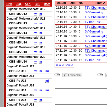
Datum
Zeit
Nr.
Team A
Erw.
Jug.
Sen.
BFS
BSV
02.10.16
10:30
1
TSV Oberammer
Jugend \ Meisterschaft \ U12
02.10.16
10:30
2
SV Germering
OBB-MS U12
w
m
02.10.16
12:30
3
TSV Oberammer
Jugend \ Meisterschaft \ U13
02.10.16
12:30
4
TV Bad Tölz
OBB-MS U13
w
m
02.10.16
14:30
5
TSV Oberammer
Jugend \ Meisterschaft \ U14
02.10.16
14:30
6
SV Germering
OBB-MS U14
w
m
27.11.16
10:30
7
SV Germering(H
Jugend \ Meisterschaft \ U16
27.11.16
10:30
8
TSV Oberammer
OBB-MS U16
w
m
27.11.16
12:30
9
SV Germering(H
Jugend \ Meisterschaft \ U18
27.11.16
12:30
10
TSV Oberammer
OBB-MS U18
w
m
27.11.16
14:30
11
SV Germering(H
Jugend \ Meisterschaft \ U20
27.11.16
14:30
12
TV Bad Tölz
OBB-MS U20
w
m
📅 alle Spiele
Jugend \ Pokal \ U12
OBB-Po U12
w
m
mi
Jugend \ Pokal \ U13
OBB-Po U13
mi
Jugend \ Pokal \ U14
OBB-Po U14
w
m
mi
Jugend \ Pokal \ U16
OBB-Po U16
w
m
Jugend \ Pokal \ U18