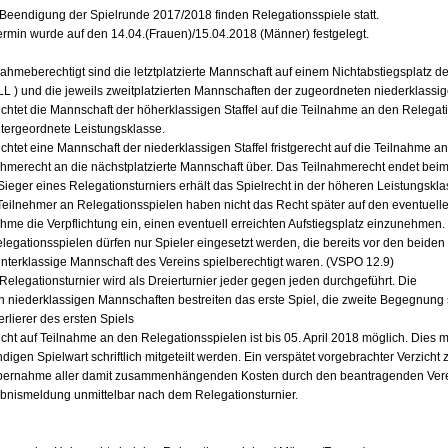
Beendigung der Spielrunde 2017/2018 finden Relegationsspiele statt.
ermin wurde auf den 14.04.(Frauen)/15.04.2018 (Männer) festgelegt.
nahmeberechtigt sind die letztplatzierte Mannschaft auf einem Nichtabstiegsplatz der
LL ) und die jeweils zweitplatzierten Mannschaften der zugeordneten niederklassige
ichtet die Mannschaft der höherklassigen Staffel auf die Teilnahme an den Relegatio
ntergeordnete Leistungsklasse.
ichtet eine Mannschaft der niederklassigen Staffel fristgerecht auf die Teilnahme 
ahmerecht an die nächstplatzierte Mannschaft über. Das Teilnahmerecht endet beim 
Sieger eines Relegationsturniers erhält das Spielrecht in der höheren Leistungskla
 Teilnehmer an Relegationsspielen haben nicht das Recht später auf den eventuellen
hme die Verpflichtung ein, einen eventuell erreichten Aufstiegsplatz einzunehmen.
elegationsspielen dürfen nur Spieler eingesetzt werden, die bereits vor den beiden 
unterklassige Mannschaft des Vereins spielberechtigt waren. (VSPO 12.9)
Relegationsturnier wird als Dreierturnier jeder gegen jeden durchgeführt. Die
n niederklassigen Mannschaften bestreiten das erste Spiel, die zweite Begegnung 
rlierer des ersten Spiels
icht auf Teilnahme an den Relegationsspielen ist bis 05. April 2018 möglich. Dies
digen Spielwart schriftlich mitgeteilt werden. Ein verspätet vorgebrachter Verzich
bernahme aller damit zusammenhängenden Kosten durch den beantragenden Verei
ebnismeldung unmittelbar nach dem Relegationsturnier.