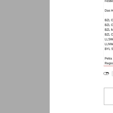
Festl
Das H
BZL O
BZL O
BZL M
BZL O
LLSW,
LLNW,
BYL S
Petra
Regio