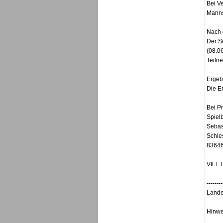
Bei V
Manns
Nach 
Der S
(08.06
Teiln
Ergeb
Die E
Bei P
Spielb
Sebas
Schles
83646
VIEL 
--------
Lande
Hinwe