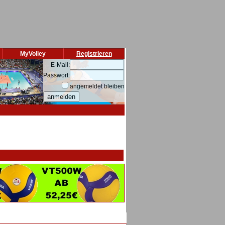
MyVolley
Registrieren
E-Mail:
Passwort:
angemeldet bleiben