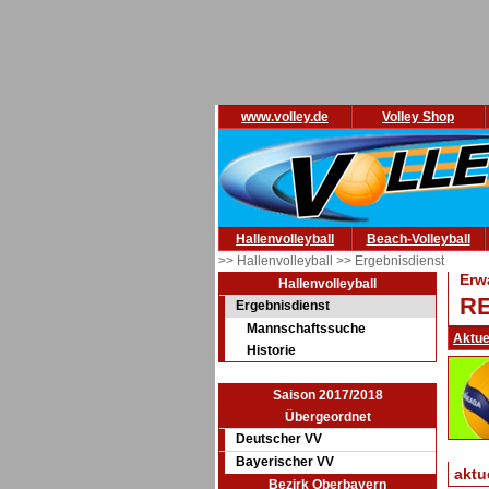
www.volley.de
Volley Shop
Hallenvolleyball
Beach-Volleyball
>> Hallenvolleyball
>> Ergebnisdienst
Erw
Hallenvolleyball
RE
Ergebnisdienst
Mannschaftssuche
Aktue
Historie
Saison 2017/2018
Übergeordnet
Deutscher VV
Bayerischer VV
aktu
Bezirk Oberbayern