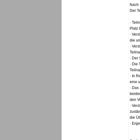
Nach 
Der T
· Teil
Platz 
· Verz
die u
· Verz
Teiln
· Der 
· Die
Teilna
· In R
eine 
· Das 
beide
den Ve
· Verz
zustän
die Ü
· Erg