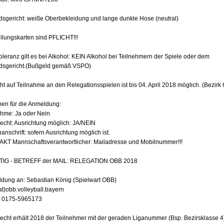
dsgericht: weiße Oberbekleidung und lange dunkle Hose (neutral)
ellungskarten sind PFLICHT!!!
oleranz gilt es bei Alkohol: KEIN Alkohol bei Teilnehmern der Spiele oder dem
dsgericht.(Bußgeld gemäß VSPO)
ht auf Teilnahme an den Relegationsspielen ist bis 04. April 2018 möglich. (Bezirk
en für die Anmeldung:
ahme: Ja oder Nein
echt: Ausrichtung möglich: JA/NEIN
anschrift: sofern Ausrichtung möglich ist.
KT Mannschaftsverantwortlicher: Mailadresse und Mobilnummer!!!
IG - BETREFF der MAIL: RELEGATION OBB 2018
dung an: Sebastian König (Spielwart OBB)
at)obb.volleyball.bayern
: 0175-5965173
echt erhält 2018 der Teilnehmer mit der geraden Liganummer (Bsp. Bezirsklasse 4