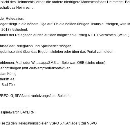
erzicht des Heimrechts, erhält die andere niedrigere Mannschaft das Heimrecht. Bei
chaft das Heimrecht.
der Relegation:
ieger steigt in die höhere Liga auf. Ob die beiden übrigen Teams aufsteigen, wird
.2018) festgelegt.
ehmer der Relegation dürfen auf den möglichen Aufstieg NICHT verzichten. (VSPO)
nisse der Relegation und Spielberichtsbögen:
rgebnisse sind über das Ergebnistelefon oder über das Portal zu melden.
roblemen: Mail oder Whatsapp/SMS an Spielwart OBB (siehe oben).
erichtsbögen (mit Wettkampfleiterkontakt) an:
tian König
ierstr. 4a
 Bad Tölz
ERFOLG, SPAß und verletzungsfreie Spiele!!!
------------------------
sspielwartin BAYERN:
ise zu den Relegationsspielen VSPO 5.4, Anlage 3 zur VSPO