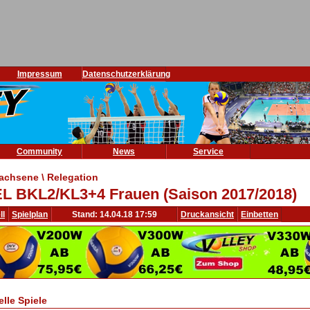
Impressum
Datenschutzerklärung
Community
News
Service
achsene \ Relegation
L BKL2/KL3+4 Frauen (Saison 2017/2018)
ll
Spielplan
Stand: 14.04.18 17:59
Druckansicht
Einbetten
elle Spiele