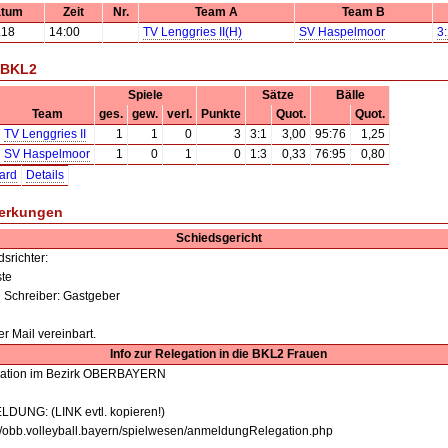
tum
Zeit
Nr.
Team A
Team B
.18
14:00
TV Lenggries II(H)
SV Haspelmoor
3
 BKL2
Spiele
Sätze
Bälle
Team
ges.
gew.
verl.
Punkte
Quot.
Quot.
TV Lenggries II
1
1
0
3
3:1
3,00
95:76
1,25
SV Haspelmoor
1
0
1
0
1:3
0,33
76:95
0,80
ard
Details
erkungen
Schiedsgericht
srichter:
ste
d Schreiber: Gastgeber
r Mail vereinbart.
Info zur Relegation in die BKL2 Frauen
ation im Bezirk OBERBAYERN
DUNG: (LINK evtl. kopieren!)
://obb.volleyball.bayern/spielwesen/anmeldungRelegation.php