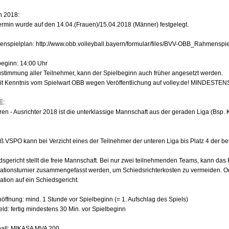
n 2018:
ermin wurde auf den 14.04.(Frauen)/15.04.2018 (Männer) festgelegt.
nspielplan: http://www.obb.volleyball.bayern/formular/files/BVV-OBB_Rahmensp
beginn: 14:00 Uhr
ustimmung aller Teilnehmer, kann der Spielbeginn auch früher angesetzt werden.
it Kenntnis vom Spielwart OBB wegen Veröffentlichung auf volley.de! MINDESTENS
E:
ren - Ausrichter 2018 ist die unterklassige Mannschaft aus der geraden Liga (Bsp. K
 VSPO kann bei Verzicht eines der Teilnehmer der unteren Liga bis Platz 4 der be
dsgericht stellt die freie Mannschaft. Bei nur zwei teilnehmenden Teams, kann das
ationsturnier zusammengefasst werden, um Schiedsrichterkosten zu vermeiden. Ode
tion auf ein Schiedsgericht.
öffnung: mind. 1 Stunde vor Spielbeginn (= 1. Aufschlag des Spiels)
eld: fertig mindestens 30 Min. vor Spielbeginn
ball: MIKASA MVA 200