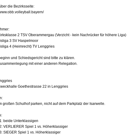
ber die Bezirksseite:
/www.obb.volleyball.bayern/
ehmer:
zirksklasse 2 TSV Oberammergau (Verzicht - kein Nachrücker für höhere Liga)
eisliga 3 SV Haspelmoor
isliga 4 (Heimrecht) TV Lenggries
eginn und Schiedsgericht sind bitte zu klären.
 Zusammenlegung mit einer anderen Relegation.
nggries
weckhalle Goethestrasse 22 in Lenggries
n:
im großen Schulhof parken, nicht auf dem Parkplatz der Isarwelle.
s:
 1: beide Unterklassigen
 2: VERLIERER Spiel 1 vs. Höherklassiger
 3: SIEGER Spiel 1 vs. Höherklassiger