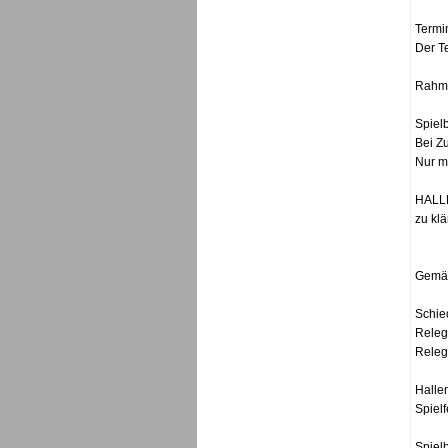
Termi
Der T
Rahme
Spiel
Bei Z
Nur m
HALL
zu klä
Gemäß
Schie
Releg
Relega
Hallen
Spielf
Spiel