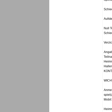
Schie
Aufst
Null T
Schie
Verzic
Angab
Teiln
Heimr
Hallen
KONTA
WICHT
Anmel
spiel(
Mobil
Heimr