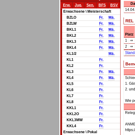
Da
Erw.
Jug.
Sen.
BFS
BSV
14.04
Erwachsene \ Meisterschaft
BZLO
Fr.
Mä.
REL
BZLW
Fr.
Mä.
BKL1
Fr.
Mä.
Platz
BKL2
Fr.
Mä.
1
⇒
BKL3
Fr.
Mä.
2
⇒
BKL4
Fr.
Mä.
Stand
KL1/2
Mä.
KL1
Fr.
Bem
KL2
Fr.
KL3
Fr.
Mä.
KL4
Fr.
Mä.
Schied
1. Gä
KL5
Fr.
2. un
KL6
Fr.
KL7
Fr.
Wie pe
KL8
Fr.
KKL1
Fr.
Releg
KKL2O
Fr.
KKL3MW
Fr.
ANMEL
KKL4
Fr.
https
Erwachsene \ Pokal