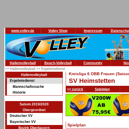
www.volley.de
Volley Shop
Impressum
Datenschu
Hallenvolleyball
Beach-Volleyball
Community
Ne
>> Hallenvolleyball
>> Ergebnisdienst
Kreisliga 6 OBB Frauen (Saiso
Hallenvolleyball
SV Heimstetten
Ergebnisdienst
Mannschaftssuche
<< zurück
Spielplan
Historie
Saison 2019/2020
Übergeordnet
Deutscher VV
Bayerischer VV
Spielplan
Bezirk Oberbayern