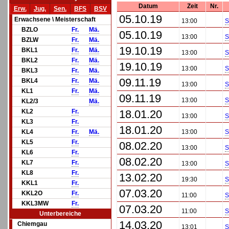
Datum
Zeit
Nr.
Erw.
Jug.
Sen.
BFS
BSV
05.10.19
Erwachsene \ Meisterschaft
13:00
S
BZLO
Fr.
Mä.
05.10.19
13:00
S
BZLW
Fr.
Mä.
19.10.19
BKL1
Fr.
Mä.
13:00
S
BKL2
Fr.
Mä.
19.10.19
13:00
S
BKL3
Fr.
Mä.
09.11.19
BKL4
Fr.
Mä.
13:00
S
KL1
Fr.
Mä.
09.11.19
13:00
S
KL2/3
Mä.
KL2
Fr.
18.01.20
13:00
S
KL3
Fr.
18.01.20
KL4
Fr.
Mä.
13:00
S
KL5
Fr.
08.02.20
13:00
S
KL6
Fr.
08.02.20
KL7
Fr.
13:00
S
KL8
Fr.
13.02.20
19:30
S
KKL1
Fr.
07.03.20
KKL2O
Fr.
11:00
S
KKL3MW
Fr.
07.03.20
11:00
S
Unterbereiche
14.03.20
Chiemgau
13:01
S