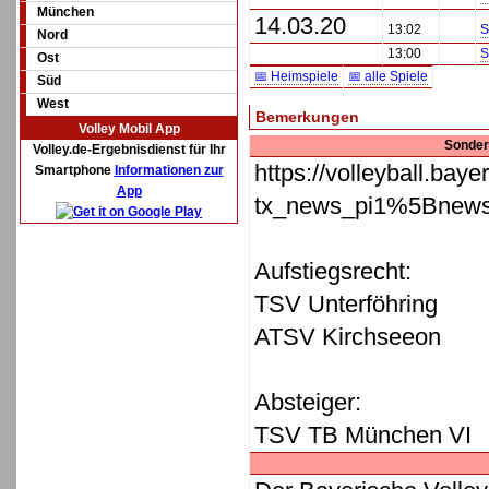
München
14.03.20
13:02
S
Nord
13:00
S
Ost
📅 Heimspiele
📅 alle Spiele
Süd
West
Bemerkungen
Volley Mobil App
Sonder
Volley.de-Ergebnisdienst für Ihr
https://volleyball.bay
Smartphone
Informationen zur
App
tx_news_pi1%5Bnew
Aufstiegsrecht:
TSV Unterföhring
ATSV Kirchseeon
Absteiger:
TSV TB München VI