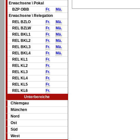
Erwachsene \ Pokal
BZP OBB
Fr.
Mä.
Erwachsene \ Relegation
REL BZLO
Fr.
Mä.
REL BZLW
Fr.
Mä.
REL BKL1
Fr.
Mä.
REL BKL2
Fr.
Mä.
REL BKL3
Fr.
Mä.
REL BKL4
Fr.
Mä.
REL KL1
Fr.
REL KL2
Fr.
REL KL3
Fr.
REL KL4
Fr.
REL KL5
Fr.
REL KL6
Fr.
Unterbereiche
Chiemgau
München
Nord
Ost
Süd
West