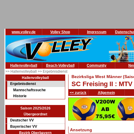
www.volley.de
Volley Shop
Impressum
Datenschu
Hallenvolleyball
Beach-Volleyball
Community
Ne
>> Hallenvolleyball
>> Ergebnisdienst
Bezirksliga West Männer (Sais
Hallenvolleyball
SC Freising II : MTV
Ergebnisdienst
Mannschaftssuche
<< zurück
Allgemein
Historie
Saison 2025/2026
Übergeordnet
Deutscher VV
Bayerischer VV
Ansetzung
Bezirk Oberbayern