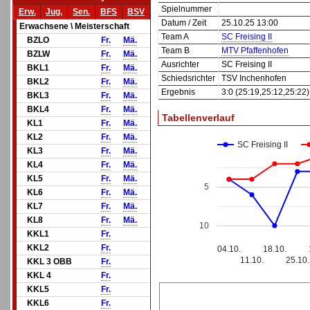
Spielnummer
Erw.
Jug.
Sen.
BFS
BSV
Datum / Zeit
25.10.25 13:00
Erwachsene \ Meisterschaft
Team A
SC Freising II
BZLO
Fr.
Mä.
Team B
MTV Pfaffenhofen
BZLW
Fr.
Mä.
Ausrichter
SC Freising II
BKL1
Fr.
Mä.
Schiedsrichter
TSV Inchenhofen
BKL2
Fr.
Mä.
Ergebnis
3:0 (25:19,25:12,25:22)
BKL3
Fr.
Mä.
BKL4
Fr.
Mä.
Tabellenverlauf
KL1
Fr.
Mä.
KL2
Fr.
Mä.
SC Freising II
KL3
Fr.
Mä.
KL4
Fr.
Mä.
KL5
Fr.
Mä.
5
KL6
Fr.
Mä.
KL7
Fr.
Mä.
KL8
Fr.
Mä.
10
KKL1
Fr.
KKL2
Fr.
04.10.
18.10.
11.10.
25.10.
KKL 3 OBB
Fr.
KKL 4
Fr.
KKL5
Fr.
KKL6
Fr.