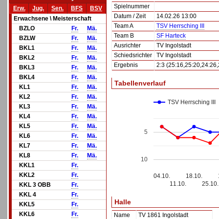
Spielnummer
Erw.
Jug.
Sen.
BFS
BSV
Datum / Zeit
14.02.26 13:00
Erwachsene \ Meisterschaft
Team A
TSV Herrsching III
BZLO
Fr.
Mä.
Team B
SF Harteck
BZLW
Fr.
Mä.
Ausrichter
TV Ingolstadt
BKL1
Fr.
Mä.
Schiedsrichter
TV Ingolstadt
BKL2
Fr.
Mä.
Ergebnis
2:3 (25:16,25:20,24:26,
BKL3
Fr.
Mä.
BKL4
Fr.
Mä.
Tabellenverlauf
KL1
Fr.
Mä.
KL2
Fr.
Mä.
TSV Herrsching III
KL3
Fr.
Mä.
KL4
Fr.
Mä.
KL5
Fr.
Mä.
5
KL6
Fr.
Mä.
KL7
Fr.
Mä.
KL8
Fr.
Mä.
10
KKL1
Fr.
KKL2
Fr.
04.10.
18.10.
11.10.
25.10.
KKL 3 OBB
Fr.
KKL 4
Fr.
Halle
KKL5
Fr.
KKL6
Fr.
Name
TV 1861 Ingolstadt