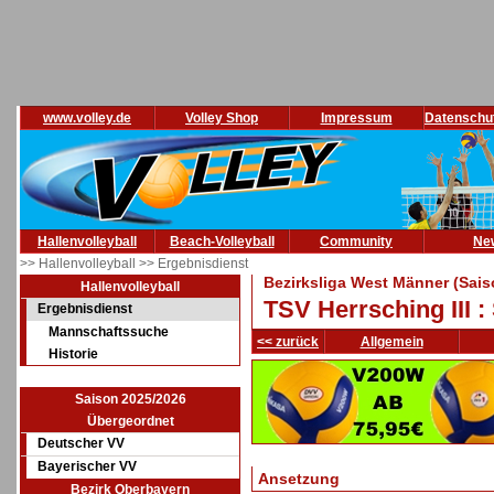
www.volley.de
Volley Shop
Impressum
Datenschu
Hallenvolleyball
Beach-Volleyball
Community
Ne
>> Hallenvolleyball
>> Ergebnisdienst
Bezirksliga West Männer (Sais
Hallenvolleyball
TSV Herrsching III :
Ergebnisdienst
Mannschaftssuche
<< zurück
Allgemein
Historie
Saison 2025/2026
Übergeordnet
Deutscher VV
Bayerischer VV
Ansetzung
Bezirk Oberbayern