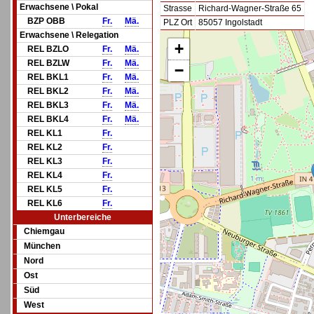
Erwachsene \ Pokal
Strasse
Richard-Wagner-Straße 65
BZP OBB
Fr.
Mä.
PLZ Ort
85057 Ingolstadt
Erwachsene \ Relegation
+
REL BZLO
Fr.
Mä.
REL BZLW
Fr.
Mä.
−
REL BKL1
Fr.
Mä.
REL BKL2
Fr.
Mä.
REL BKL3
Fr.
Mä.
REL BKL4
Fr.
Mä.
REL KL1
Fr.
REL KL2
Fr.
REL KL3
Fr.
REL KL4
Fr.
REL KL5
Fr.
REL KL6
Fr.
Unterbereiche
Chiemgau
München
Nord
Ost
Süd
West