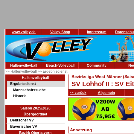
www.volley.de
Volley Shop
Impressum
Datenschu
Hallenvolleyball
Beach-Volleyball
Community
Ne
>> Hallenvolleyball
>> Ergebnisdienst
Bezirksliga West Männer (Sais
Hallenvolleyball
SV Lohhof II : SV E
Ergebnisdienst
Mannschaftssuche
<< zurück
Allgemein
Historie
Saison 2025/2026
Übergeordnet
Deutscher VV
Bayerischer VV
Ansetzung
Bezirk Oberbayern