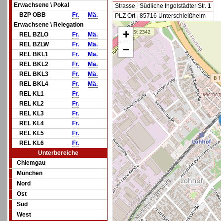
Erwachsene \ Pokal
Strasse
Südliche Ingolstädter Str. 1
BZP OBB
Fr.
Mä.
PLZ Ort
85716 Unterschleißheim
Erwachsene \ Relegation
+
REL BZLO
Fr.
Mä.
REL BZLW
Fr.
Mä.
−
REL BKL1
Fr.
Mä.
REL BKL2
Fr.
Mä.
REL BKL3
Fr.
Mä.
REL BKL4
Fr.
Mä.
REL KL1
Fr.
REL KL2
Fr.
REL KL3
Fr.
REL KL4
Fr.
REL KL5
Fr.
REL KL6
Fr.
Unterbereiche
Chiemgau
München
Nord
Ost
Süd
West