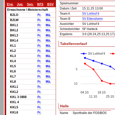
Spielnummer
Erw.
Jug.
Sen.
BFS
BSV
Datum / Zeit
15.11.25 13:00
Erwachsene \ Meisterschaft
Team A
SV Lohhof II
BZLO
Fr.
Mä.
Team B
SV Eitensheim
BZLW
Fr.
Mä.
Ausrichter
SV Lohhof II
BKL1
Fr.
Mä.
Schiedsrichter
SF Harteck
BKL2
Fr.
Mä.
Ergebnis
3:0 (26:24,25:13,25:17)
BKL3
Fr.
Mä.
BKL4
Fr.
Mä.
Tabellenverlauf
KL1
Fr.
Mä.
KL2
Fr.
Mä.
SV Lohhof II
KL3
Fr.
Mä.
KL4
Fr.
Mä.
KL5
Fr.
Mä.
5
KL6
Fr.
Mä.
KL7
Fr.
Mä.
KL8
Fr.
Mä.
10
KKL1
Fr.
KKL2
Fr.
04.10.
18.10.
11.10.
25.10.
KKL 3 OBB
Fr.
KKL 4
Fr.
Halle
KKL5
Fr.
KKL6
Fr.
Name
Sporthalle der FOS/BOS