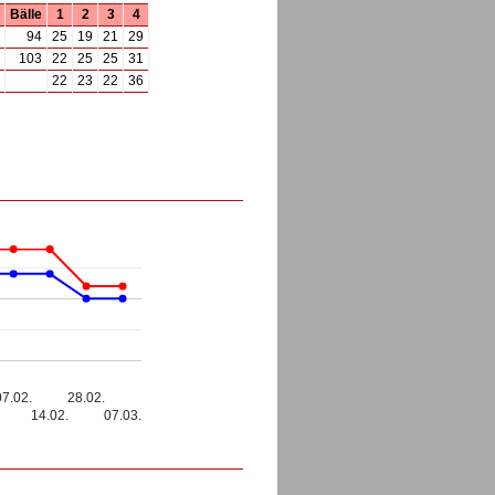
Bälle
1
2
3
4
94
25
19
21
29
103
22
25
25
31
22
23
22
36
07.02.
28.02.
14.02.
07.03.