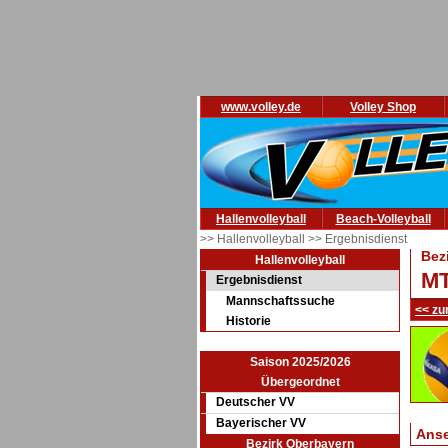
www.volley.de
Volley Shop
Hallenvolleyball
Beach-Volleyball
>> Hallenvolleyball
>> Ergebnisdienst
Bez
Hallenvolleyball
MT
Ergebnisdienst
Mannschaftssuche
<< zu
Historie
Saison 2025/2026
Übergeordnet
Deutscher VV
Bayerischer VV
Ans
Bezirk Oberbayern