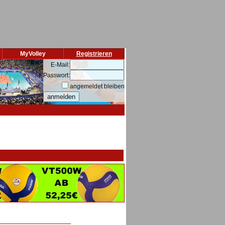
MyVolley
Registrieren
E-Mail:
Passwort:
angemeldet bleiben