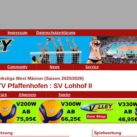
Impressum
Datenschutzerklärung
Community
News
Service
irksliga West Männer (Saison 2025/2026)
V Pfaffenhofen : SV Lohhof II
rück
Allgemein
Spieler
etzung
Spielwertung