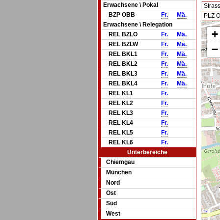
Erwachsene \ Pokal
Stras
BZP OBB
Fr.
Mä.
PLZ O
Erwachsene \ Relegation
+
REL BZLO
Fr.
Mä.
REL BZLW
Fr.
Mä.
−
REL BKL1
Fr.
Mä.
REL BKL2
Fr.
Mä.
REL BKL3
Fr.
Mä.
REL BKL4
Fr.
Mä.
REL KL1
Fr.
REL KL2
Fr.
REL KL3
Fr.
REL KL4
Fr.
REL KL5
Fr.
REL KL6
Fr.
Unterbereiche
Chiemgau
München
Nord
Ost
Süd
West