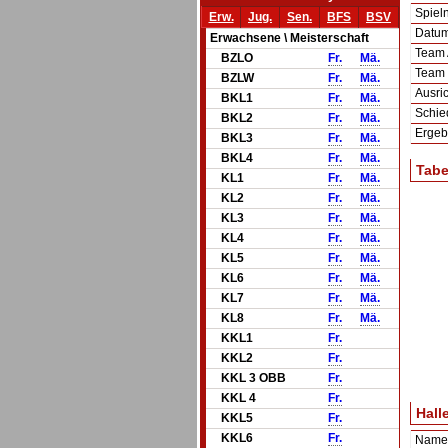
Spie
Erw.
Jug.
Sen.
BFS
BSV
Datum 
Erwachsene \ Meisterschaft
Team
BZLO
Fr.
Mä.
Team
BZLW
Fr.
Mä.
Ausric
BKL1
Fr.
Mä.
Schie
BKL2
Fr.
Mä.
Ergeb
BKL3
Fr.
Mä.
BKL4
Fr.
Mä.
Tabe
KL1
Fr.
Mä.
KL2
Fr.
Mä.
KL3
Fr.
Mä.
KL4
Fr.
Mä.
KL5
Fr.
Mä.
KL6
Fr.
Mä.
KL7
Fr.
Mä.
KL8
Fr.
Mä.
KKL1
Fr.
KKL2
Fr.
KKL 3 OBB
Fr.
KKL 4
Fr.
Hall
KKL5
Fr.
KKL6
Fr.
Name