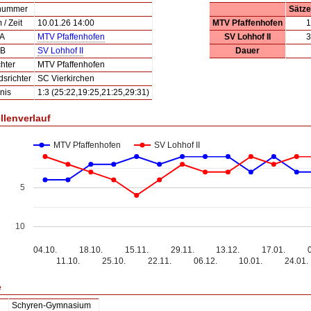
lnummer
Sätze
/ Zeit
10.01.26 14:00
MTV Pfaffenhofen
1
 A
MTV Pfaffenhofen
SV Lohhof II
3
 B
SV Lohhof II
Dauer
hter
MTV Pfaffenhofen
dsrichter
SC Vierkirchen
nis
1:3 (25:22,19:25,21:25,29:31)
llenverlauf
MTV Pfaffenhofen
SV Lohhof II
5
10
04.10.
18.10.
15.11.
29.11.
13.12.
17.01.
11.10.
25.10.
22.11.
06.12.
10.01.
24.01.
e
Schyren-Gymnasium