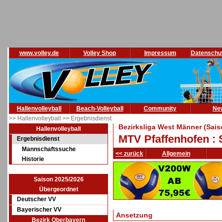
www.volley.de
Volley Shop
Impressum
Datenschu
Hallenvolleyball
Beach-Volleyball
Community
Ne
>> Hallenvolleyball
>> Ergebnisdienst
Bezirksliga West Männer (Sais
Hallenvolleyball
MTV Pfaffenhofen : 
Ergebnisdienst
Mannschaftssuche
<< zurück
Allgemein
Historie
Saison 2025/2026
Übergeordnet
Deutscher VV
Bayerischer VV
Ansetzung
Bezirk Oberbayern