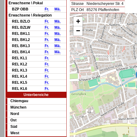
Erwachsene \ Pokal
Strasse
Niederscheyerer Str. 4
BZP OBB
Fr.
Mä.
PLZ Ort
85276 Pfaffenhofen
Erwachsene \ Relegation
+
REL BZLO
Fr.
Mä.
REL BZLW
Fr.
Mä.
−
REL BKL1
Fr.
Mä.
REL BKL2
Fr.
Mä.
REL BKL3
Fr.
Mä.
REL BKL4
Fr.
Mä.
REL KL1
Fr.
REL KL2
Fr.
REL KL3
Fr.
REL KL4
Fr.
REL KL5
Fr.
REL KL6
Fr.
Unterbereiche
Chiemgau
München
Nord
Ost
Süd
West