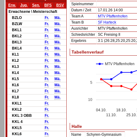
Spielnummer
Erw.
Jug.
Sen.
BFS
BSV
Datum / Zeit
17.01.26 14:00
Erwachsene \ Meisterschaft
Team A
MTV Pfaffenhofen
BZLO
Fr.
Mä.
Team B
SF Harteck
BZLW
Fr.
Mä.
Ausrichter
MTV Pfaffenhofen
BKL1
Fr.
Mä.
Schiedsrichter
SC Freising II
BKL2
Fr.
Mä.
Ergebnis
3:1 (26:28,25:20,25:20,
BKL3
Fr.
Mä.
BKL4
Fr.
Mä.
Tabellenverlauf
KL1
Fr.
Mä.
KL2
Fr.
Mä.
MTV Pfaffenhofen
KL3
Fr.
Mä.
KL4
Fr.
Mä.
KL5
Fr.
Mä.
5
KL6
Fr.
Mä.
KL7
Fr.
Mä.
KL8
Fr.
Mä.
10
KKL1
Fr.
KKL2
Fr.
04.10.
18.10.
11.10.
25.10.
KKL 3 OBB
Fr.
KKL 4
Fr.
Halle
KKL5
Fr.
KKL6
Fr.
Name
Schyren-Gymnasium