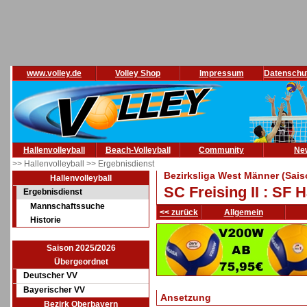
www.volley.de
Volley Shop
Impressum
Datenschu
Hallenvolleyball
Beach-Volleyball
Community
Ne
>> Hallenvolleyball
>> Ergebnisdienst
Bezirksliga West Männer (Sais
Hallenvolleyball
SC Freising II : SF 
Ergebnisdienst
Mannschaftssuche
<< zurück
Allgemein
Historie
Saison 2025/2026
Übergeordnet
Deutscher VV
Bayerischer VV
Ansetzung
Bezirk Oberbayern