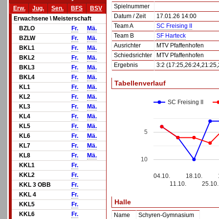
Spielnummer
Erw.
Jug.
Sen.
BFS
BSV
Datum / Zeit
17.01.26 14:00
Erwachsene \ Meisterschaft
Team A
SC Freising II
BZLO
Fr.
Mä.
Team B
SF Harteck
BZLW
Fr.
Mä.
Ausrichter
MTV Pfaffenhofen
BKL1
Fr.
Mä.
Schiedsrichter
MTV Pfaffenhofen
BKL2
Fr.
Mä.
Ergebnis
3:2 (17:25,26:24,21:25,
BKL3
Fr.
Mä.
BKL4
Fr.
Mä.
Tabellenverlauf
KL1
Fr.
Mä.
KL2
Fr.
Mä.
SC Freising II
KL3
Fr.
Mä.
KL4
Fr.
Mä.
KL5
Fr.
Mä.
5
KL6
Fr.
Mä.
KL7
Fr.
Mä.
KL8
Fr.
Mä.
10
KKL1
Fr.
KKL2
Fr.
04.10.
18.10.
11.10.
25.10.
KKL 3 OBB
Fr.
KKL 4
Fr.
Halle
KKL5
Fr.
KKL6
Fr.
Name
Schyren-Gymnasium