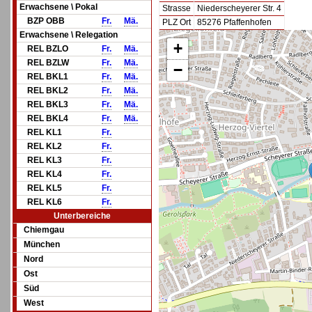
Erwachsene \ Pokal
Strasse
Niederscheyerer Str. 4
BZP OBB
Fr.
Mä.
PLZ Ort
85276 Pfaffenhofen
Erwachsene \ Relegation
+
REL BZLO
Fr.
Mä.
REL BZLW
Fr.
Mä.
−
REL BKL1
Fr.
Mä.
REL BKL2
Fr.
Mä.
REL BKL3
Fr.
Mä.
REL BKL4
Fr.
Mä.
REL KL1
Fr.
REL KL2
Fr.
REL KL3
Fr.
REL KL4
Fr.
REL KL5
Fr.
REL KL6
Fr.
Unterbereiche
Chiemgau
München
Nord
Ost
Süd
West