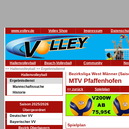
www.volley.de
Volley Shop
Impressum
Datenschu
Hallenvolleyball
Beach-Volleyball
Community
Ne
>> Hallenvolleyball
>> Ergebnisdienst
Bezirksliga West Männer (Sais
Hallenvolleyball
MTV Pfaffenhofen
Ergebnisdienst
Mannschaftssuche
<< zurück
Spielplan
Historie
Saison 2025/2026
Übergeordnet
Deutscher VV
Bayerischer VV
Spielplan
Bezirk Oberbayern