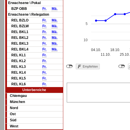
Erwachsene \ Pokal
BZP OBB
Fr.
Mä.
Erwachsene \ Relegation
REL BZLO
Fr.
Mä.
5
REL BZLW
Fr.
Mä.
REL BKL1
Fr.
Mä.
REL BKL2
Fr.
Mä.
10
REL BKL3
Fr.
Mä.
REL BKL4
Fr.
Mä.
04.10.
18.10.
11.10.
25.10.
REL KL1
Fr.
REL KL2
Fr.
REL KL3
Fr.
REL KL4
Fr.
REL KL5
Fr.
REL KL6
Fr.
Unterbereiche
Chiemgau
München
Nord
Ost
Süd
West