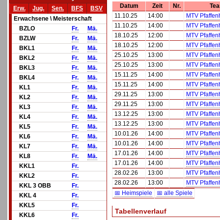
Datum
Zeit
Nr.
Tea
Erw.
Jug.
Sen.
BFS
BSV
11.10.25
14:00
MTV Pfaffen
Erwachsene \ Meisterschaft
11.10.25
14:00
MTV Pfaffen
BZLO
Fr.
Mä.
18.10.25
12:00
MTV Pfaffen
BZLW
Fr.
Mä.
18.10.25
12:00
MTV Pfaffen
BKL1
Fr.
Mä.
25.10.25
13:00
MTV Pfaffen
BKL2
Fr.
Mä.
25.10.25
13:00
MTV Pfaffen
BKL3
Fr.
Mä.
15.11.25
14:00
MTV Pfaffen
BKL4
Fr.
Mä.
15.11.25
14:00
MTV Pfaffen
KL1
Fr.
Mä.
29.11.25
13:00
MTV Pfaffen
KL2
Fr.
Mä.
29.11.25
13:00
MTV Pfaffen
KL3
Fr.
Mä.
13.12.25
13:00
MTV Pfaffen
KL4
Fr.
Mä.
13.12.25
13:00
MTV Pfaffen
KL5
Fr.
Mä.
10.01.26
14:00
MTV Pfaffen
KL6
Fr.
Mä.
10.01.26
14:00
MTV Pfaffen
KL7
Fr.
Mä.
17.01.26
14:00
MTV Pfaffen
KL8
Fr.
Mä.
17.01.26
14:00
MTV Pfaffen
KKL1
Fr.
28.02.26
13:00
MTV Pfaffen
KKL2
Fr.
28.02.26
13:00
MTV Pfaffen
KKL 3 OBB
Fr.
📅 Heimspiele
📅 alle Spiele
KKL 4
Fr.
KKL5
Fr.
Tabellenverlauf
KKL6
Fr.