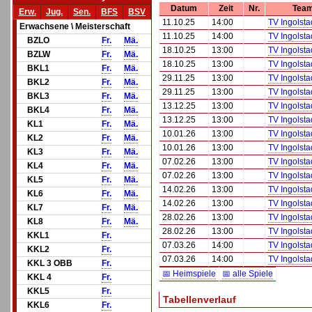
Datum
Zeit
Nr.
Tea
Erw.
Jug.
Sen.
BFS
BSV
11.10.25
14:00
TV Ingolsta
Erwachsene \ Meisterschaft
11.10.25
14:00
TV Ingolsta
BZLO
Fr.
Mä.
18.10.25
13:00
TV Ingolsta
BZLW
Fr.
Mä.
18.10.25
13:00
TV Ingolsta
BKL1
Fr.
Mä.
29.11.25
13:00
TV Ingolsta
BKL2
Fr.
Mä.
29.11.25
13:00
TV Ingolsta
BKL3
Fr.
Mä.
13.12.25
13:00
TV Ingolsta
BKL4
Fr.
Mä.
13.12.25
13:00
TV Ingolsta
KL1
Fr.
Mä.
10.01.26
13:00
TV Ingolsta
KL2
Fr.
Mä.
10.01.26
13:00
TV Ingolsta
KL3
Fr.
Mä.
07.02.26
13:00
TV Ingolsta
KL4
Fr.
Mä.
07.02.26
13:00
TV Ingolsta
KL5
Fr.
Mä.
14.02.26
13:00
TV Ingolsta
KL6
Fr.
Mä.
14.02.26
13:00
TV Ingolsta
KL7
Fr.
Mä.
28.02.26
13:00
TV Ingolsta
KL8
Fr.
Mä.
28.02.26
13:00
TV Ingolsta
KKL1
Fr.
07.03.26
14:00
TV Ingolsta
KKL2
Fr.
07.03.26
14:00
TV Ingolsta
KKL 3 OBB
Fr.
📅 Heimspiele
📅 alle Spiele
KKL 4
Fr.
KKL5
Fr.
Tabellenverlauf
KKL6
Fr.