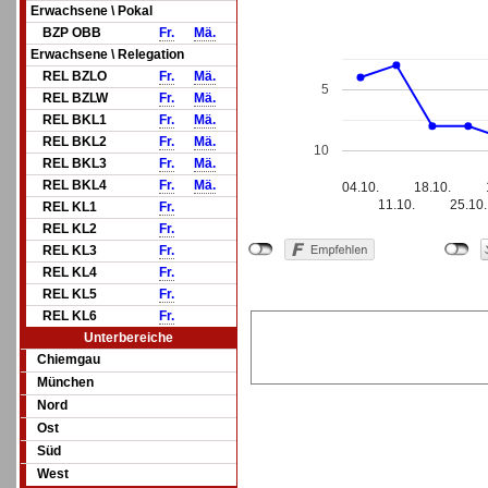
Erwachsene \ Pokal
BZP OBB
Fr.
Mä.
Erwachsene \ Relegation
REL BZLO
Fr.
Mä.
5
REL BZLW
Fr.
Mä.
REL BKL1
Fr.
Mä.
REL BKL2
Fr.
Mä.
10
REL BKL3
Fr.
Mä.
REL BKL4
Fr.
Mä.
04.10.
18.10.
11.10.
25.10.
REL KL1
Fr.
REL KL2
Fr.
REL KL3
Fr.
REL KL4
Fr.
REL KL5
Fr.
REL KL6
Fr.
Unterbereiche
Chiemgau
München
Nord
Ost
Süd
West