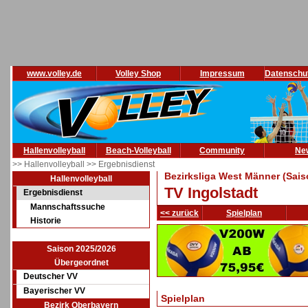
www.volley.de
Volley Shop
Impressum
Datenschu
Hallenvolleyball
Beach-Volleyball
Community
Ne
>> Hallenvolleyball
>> Ergebnisdienst
Bezirksliga West Männer (Sais
Hallenvolleyball
TV Ingolstadt
Ergebnisdienst
Mannschaftssuche
<< zurück
Spielplan
Historie
Saison 2025/2026
Übergeordnet
Deutscher VV
Bayerischer VV
Spielplan
Bezirk Oberbayern