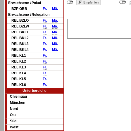
Erwachsene \ Pokal
BZP OBB
Fr.
Mä.
Erwachsene \ Relegation
REL BZLO
Fr.
Mä.
REL BZLW
Fr.
Mä.
REL BKL1
Fr.
Mä.
REL BKL2
Fr.
Mä.
REL BKL3
Fr.
Mä.
REL BKL4
Fr.
Mä.
REL KL1
Fr.
REL KL2
Fr.
REL KL3
Fr.
REL KL4
Fr.
REL KL5
Fr.
REL KL6
Fr.
Unterbereiche
Chiemgau
München
Nord
Ost
Süd
West