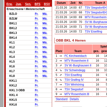
Datum
Zeit
Nr.
Team A
Erw.
Jug.
Sen.
BFS
BSV
21.03.26
14:00
67
TSV Siegsdorf(H
Erwachsene \ Meisterschaft
21.03.26
14:00
68
TSV Siegsdorf(H
BZLO
Fr.
Mä.
21.03.26
14:00
69
MTV Rosenheim 
BZLW
Fr.
Mä.
21.03.26
14:00
70
SV W.-Burghause
BKL1
Fr.
Mä.
21.03.26
14:00
71
SV W.-Burghause
BKL2
Fr.
Mä.
21.03.26
14:00
72
TSV Eiselfing
BKL3
Fr.
Mä.
BKL4
Fr.
Mä.
OBB BKL 4 Herren
KL1
Fr.
Mä.
Spie
KL2
Fr.
Mä.
Platz
Team
ges.
gew
KL3
Fr.
Mä.
1
⇒
FC Kirchweidach
16
1
KL4
Fr.
Mä.
2
⇒
MTV Rosenheim II
16
1
KL5
Fr.
Mä.
3
⇗
SV W.-Burghausen II
16
1
KL6
Fr.
Mä.
4
⇘
SV Schwindegg
16
1
KL7
Fr.
Mä.
5
⇗
TSV Eiselfing
16
KL8
Fr.
Mä.
6
⇘
TSV Grafing IV
16
KKL1
Fr.
7
⇒
TSV Winhöring
16
KKL2
Fr.
8
⇒
TSV Siegsdorf
16
KKL 3 OBB
Fr.
9
⇒
MTV Rosenheim III
16
KKL 4
Fr.
Standard
Details
KKL5
Fr.
KKL6
Fr.