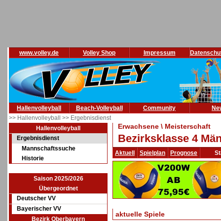
www.volley.de
Volley Shop
Impressum
Datenschu
Hallenvolleyball
Beach-Volleyball
Community
Ne
>> Hallenvolleyball
>> Ergebnisdienst
Erwachsene \ Meisterschaft
Hallenvolleyball
Bezirksklasse 4 Män
Ergebnisdienst
Mannschaftssuche
Aktuell
Spielplan
Prognose
St
Historie
Saison 2025/2026
Übergeordnet
Deutscher VV
Bayerischer VV
aktuelle Spiele
Bezirk Oberbayern