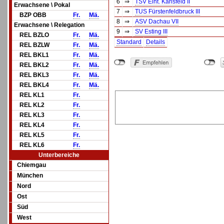
6
⇒
TSV Eint. Karlsfeld II
Erwachsene \ Pokal
7
⇒
TUS Fürstenfeldbruck III
BZP OBB
Fr.
Mä.
8
⇒
ASV Dachau VII
Erwachsene \ Relegation
9
⇒
SV Esting III
REL BZLO
Fr.
Mä.
Standard
Details
REL BZLW
Fr.
Mä.
REL BKL1
Fr.
Mä.
REL BKL2
Fr.
Mä.
REL BKL3
Fr.
Mä.
REL BKL4
Fr.
Mä.
REL KL1
Fr.
REL KL2
Fr.
REL KL3
Fr.
REL KL4
Fr.
REL KL5
Fr.
REL KL6
Fr.
Unterbereiche
Chiemgau
München
Nord
Ost
Süd
West