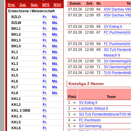
Datum
Zeit
Nr.
Te
Erw.
Jug.
Sen.
BFS
BSV
07.03.26
12:00
64
ASV Dachau VII(
Erwachsene \ Meisterschaft
07.03.26
12:00
65
ASV Dachau VII(
BZLO
Fr.
Mä.
BZLW
Fr.
Mä.
07.03.26
12:00
66
SV Esting II
BKL1
Fr.
Mä.
07.03.26
12:00
67
FC Puchheim(H)
BKL2
Fr.
Mä.
BKL3
Fr.
Mä.
07.03.26
12:00
68
FC Puchheim(H)
BKL4
Fr.
Mä.
07.03.26
12:00
69
SG TuS Fürstenf
KL1
Fr.
Mä.
Maisach II
KL2
Fr.
Mä.
07.03.26
12:00
70
SV Germering(H
KL3
Fr.
Mä.
07.03.26
12:00
71
SV Germering(H
KL4
Fr.
Mä.
07.03.26
12:00
72
TUS Fürstenfeldbr
KL5
Fr.
Mä.
KL6
Fr.
Mä.
Kreisliga 2 Herren
KL7
Fr.
Mä.
KL8
Fr.
Mä.
Platz
Team
KKL1
Fr.
1
⇒
SV Esting II
KKL2
Fr.
2
⇒
Lechrain Volleys II
KKL 3 OBB
Fr.
3
⇒
SG TuS Fürstenfeldbruck/TSG Ma
KKL 4
Fr.
4
⇒
FC Puchheim
KKL5
Fr.
5
⇒
SV Germering
KKL6
Fr.