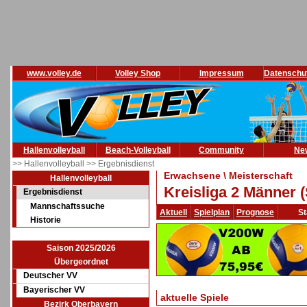
www.volley.de
Volley Shop
Impressum
Datenschu
Hallenvolleyball
Beach-Volleyball
Community
Ne
>> Hallenvolleyball
>> Ergebnisdienst
Erwachsene \ Meisterschaft
Hallenvolleyball
Kreisliga 2 Männer 
Ergebnisdienst
Mannschaftssuche
Aktuell
Spielplan
Prognose
St
Historie
Saison 2025/2026
Übergeordnet
Deutscher VV
Bayerischer VV
aktuelle Spiele
Bezirk Oberbayern