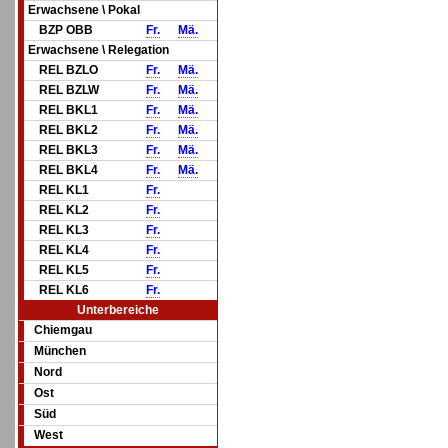
Erwachsene \ Pokal
BZP OBB
Fr.
Mä.
Erwachsene \ Relegation
REL BZLO
Fr.
Mä.
REL BZLW
Fr.
Mä.
REL BKL1
Fr.
Mä.
REL BKL2
Fr.
Mä.
REL BKL3
Fr.
Mä.
REL BKL4
Fr.
Mä.
REL KL1
Fr.
REL KL2
Fr.
REL KL3
Fr.
REL KL4
Fr.
REL KL5
Fr.
REL KL6
Fr.
Unterbereiche
Chiemgau
München
Nord
Ost
Süd
West