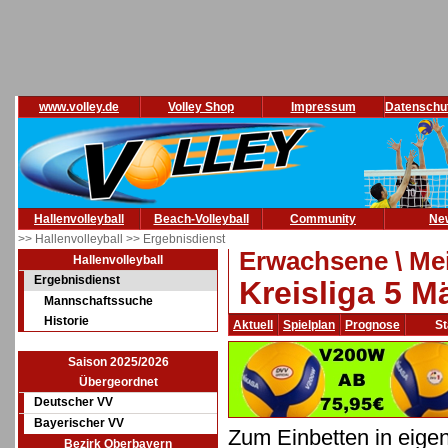
www.volley.de
Volley Shop
Impressum
Datenschu
Hallenvolleyball
Beach-Volleyball
Community
Ne
>> Hallenvolleyball
>> Ergebnisdienst
Erwachsene \ Mei
Hallenvolleyball
Ergebnisdienst
Kreisliga 5 M
Mannschaftssuche
Historie
Aktuell
Spielplan
Prognose
St
Saison 2025/2026
Übergeordnet
Deutscher VV
Bayerischer VV
Zum Einbetten in eige
Bezirk Oberbayern