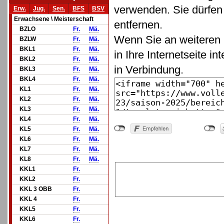
verwenden. Sie dürfen 
Erw.
Jug.
Sen.
BFS
BSV
Erwachsene \ Meisterschaft
entfernen.
BZLO
Fr.
Mä.
Wenn Sie an weiteren 
BZLW
Fr.
Mä.
BKL1
Fr.
Mä.
in Ihre Internetseite in
BKL2
Fr.
Mä.
in Verbindung.
BKL3
Fr.
Mä.
BKL4
Fr.
Mä.
KL1
Fr.
Mä.
KL2
Fr.
Mä.
KL3
Fr.
Mä.
KL4
Fr.
Mä.
KL5
Fr.
Mä.
KL6
Fr.
Mä.
KL7
Fr.
Mä.
KL8
Fr.
Mä.
KKL1
Fr.
KKL2
Fr.
KKL 3 OBB
Fr.
KKL 4
Fr.
KKL5
Fr.
KKL6
Fr.