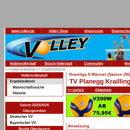
www.volley.de
Volley Shop
Impressum
Datenschu
Hallenvolleyball
Beach-Volleyball
Community
Ne
>> Hallenvolleyball
>> Ergebnisdienst
Kreisliga 5 Männer (Saison 20
Hallenvolleyball
TV Planegg Krailling 
Ergebnisdienst
Mannschaftssuche
<< zurück
Allgemein
Historie
Saison 2025/2026
Übergeordnet
Deutscher VV
Bayerischer VV
Ansetzung
Bezirk Oberbayern