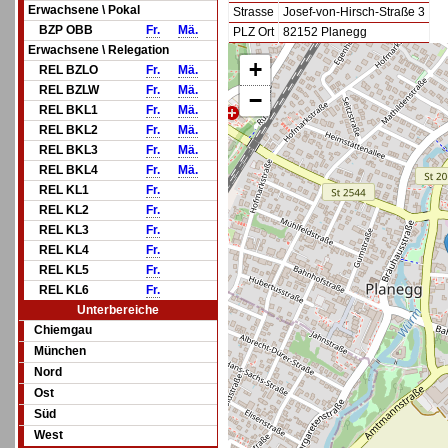
Erwachsene \ Pokal
Strasse
Josef-von-Hirsch-Straße 3
BZP OBB
Fr.
Mä.
PLZ Ort
82152 Planegg
Erwachsene \ Relegation
+
REL BZLO
Fr.
Mä.
REL BZLW
Fr.
Mä.
−
REL BKL1
Fr.
Mä.
REL BKL2
Fr.
Mä.
REL BKL3
Fr.
Mä.
REL BKL4
Fr.
Mä.
REL KL1
Fr.
REL KL2
Fr.
REL KL3
Fr.
REL KL4
Fr.
REL KL5
Fr.
REL KL6
Fr.
Unterbereiche
Chiemgau
München
Nord
Ost
Süd
West