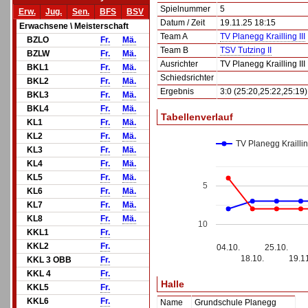
Spielnummer
5
Erw.
Jug.
Sen.
BFS
BSV
Datum / Zeit
19.11.25 18:15
Erwachsene \ Meisterschaft
Team A
TV Planegg Krailling III
BZLO
Fr.
Mä.
Team B
TSV Tutzing II
BZLW
Fr.
Mä.
Ausrichter
TV Planegg Krailling III
BKL1
Fr.
Mä.
Schiedsrichter
BKL2
Fr.
Mä.
Ergebnis
3:0 (25:20,25:22,25:19)
BKL3
Fr.
Mä.
BKL4
Fr.
Mä.
Tabellenverlauf
KL1
Fr.
Mä.
KL2
Fr.
Mä.
TV Planegg Krailling
KL3
Fr.
Mä.
KL4
Fr.
Mä.
KL5
Fr.
Mä.
5
KL6
Fr.
Mä.
KL7
Fr.
Mä.
KL8
Fr.
Mä.
10
KKL1
Fr.
KKL2
Fr.
04.10.
25.10.
18.10.
19.1
KKL 3 OBB
Fr.
KKL 4
Fr.
Halle
KKL5
Fr.
KKL6
Fr.
Name
Grundschule Planegg