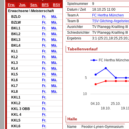
Spielnummer
9
Erw.
Jug.
Sen.
BFS
BSV
Datum / Zeit
18.10.25 11:00
Erwachsene \ Meisterschaft
Team A
FC Hertha München
BZLO
Fr.
Mä.
Team B
TSV Gilching-Argelsrie
BZLW
Fr.
Mä.
Ausrichter
TV Planegg Krailling III
BKL1
Fr.
Mä.
Schiedsrichter
TV Planegg Krailling III
BKL2
Fr.
Mä.
Ergebnis
3:1 (25:21,18:25,25:20,
BKL3
Fr.
Mä.
BKL4
Fr.
Mä.
Tabellenverlauf
KL1
Fr.
Mä.
KL2
Fr.
Mä.
FC Hertha Münche
KL3
Fr.
Mä.
KL4
Fr.
Mä.
KL5
Fr.
Mä.
5
KL6
Fr.
Mä.
KL7
Fr.
Mä.
KL8
Fr.
Mä.
10
KKL1
Fr.
KKL2
Fr.
04.10.
25.10.
18.10.
19.1
KKL 3 OBB
Fr.
KKL 4
Fr.
Halle
KKL5
Fr.
KKL6
Fr.
Name
Feodor-Lynen-Gymnasium