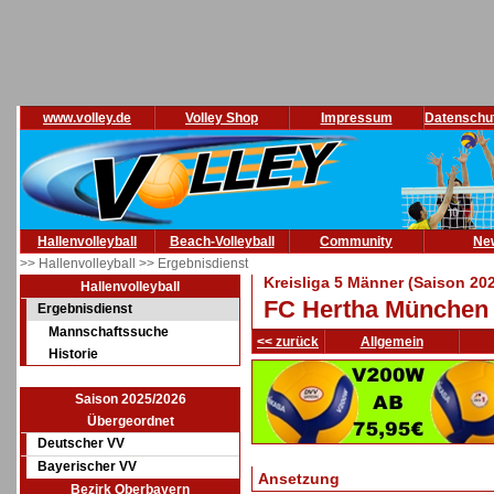
www.volley.de
Volley Shop
Impressum
Datenschu
Hallenvolleyball
Beach-Volleyball
Community
Ne
>> Hallenvolleyball
>> Ergebnisdienst
Kreisliga 5 Männer (Saison 20
Hallenvolleyball
FC Hertha München :
Ergebnisdienst
Mannschaftssuche
<< zurück
Allgemein
Historie
Saison 2025/2026
Übergeordnet
Deutscher VV
Bayerischer VV
Ansetzung
Bezirk Oberbayern