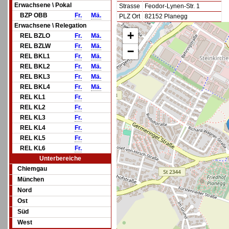
Erwachsene \ Pokal
Strasse
Feodor-Lynen-Str. 1
BZP OBB
Fr.
Mä.
PLZ Ort
82152 Planegg
Erwachsene \ Relegation
+
REL BZLO
Fr.
Mä.
REL BZLW
Fr.
Mä.
−
REL BKL1
Fr.
Mä.
REL BKL2
Fr.
Mä.
REL BKL3
Fr.
Mä.
REL BKL4
Fr.
Mä.
REL KL1
Fr.
REL KL2
Fr.
REL KL3
Fr.
REL KL4
Fr.
REL KL5
Fr.
REL KL6
Fr.
Unterbereiche
Chiemgau
München
Nord
Ost
Süd
West