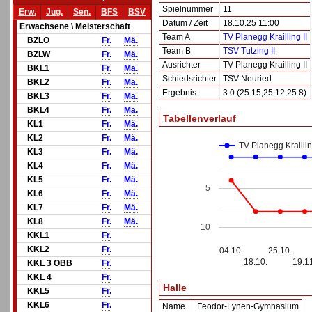
Spielnummer
11
Erw.
Jug.
Sen.
BFS
BSV
Datum / Zeit
18.10.25 11:00
Erwachsene \ Meisterschaft
Team A
TV Planegg Krailling II
BZLO
Fr.
Mä.
Team B
TSV Tutzing II
BZLW
Fr.
Mä.
Ausrichter
TV Planegg Krailling II
BKL1
Fr.
Mä.
Schiedsrichter
TSV Neuried
BKL2
Fr.
Mä.
Ergebnis
3:0 (25:15,25:12,25:8)
BKL3
Fr.
Mä.
BKL4
Fr.
Mä.
Tabellenverlauf
KL1
Fr.
Mä.
KL2
Fr.
Mä.
TV Planegg Kraillin
KL3
Fr.
Mä.
KL4
Fr.
Mä.
KL5
Fr.
Mä.
5
KL6
Fr.
Mä.
KL7
Fr.
Mä.
KL8
Fr.
Mä.
10
KKL1
Fr.
KKL2
Fr.
04.10.
25.10.
18.10.
19.1
KKL 3 OBB
Fr.
KKL 4
Fr.
Halle
KKL5
Fr.
KKL6
Fr.
Name
Feodor-Lynen-Gymnasium