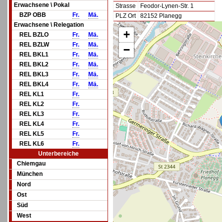
Erwachsene \ Pokal
Strasse
Feodor-Lynen-Str. 1
BZP OBB
Fr.
Mä.
PLZ Ort
82152 Planegg
Erwachsene \ Relegation
+
REL BZLO
Fr.
Mä.
REL BZLW
Fr.
Mä.
−
REL BKL1
Fr.
Mä.
REL BKL2
Fr.
Mä.
REL BKL3
Fr.
Mä.
REL BKL4
Fr.
Mä.
REL KL1
Fr.
REL KL2
Fr.
REL KL3
Fr.
REL KL4
Fr.
REL KL5
Fr.
REL KL6
Fr.
Unterbereiche
Chiemgau
München
Nord
Ost
Süd
West