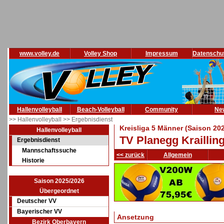
www.volley.de
Volley Shop
Impressum
Datenschu
Hallenvolleyball
Beach-Volleyball
Community
Ne
>> Hallenvolleyball
>> Ergebnisdienst
Kreisliga 5 Männer (Saison 20
Hallenvolleyball
TV Planegg Krailling 
Ergebnisdienst
Mannschaftssuche
<< zurück
Allgemein
Historie
Saison 2025/2026
Übergeordnet
Deutscher VV
Bayerischer VV
Ansetzung
Bezirk Oberbayern