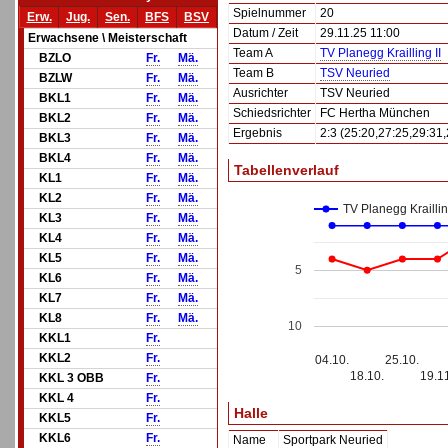
Spielnummer
20
Erw.
Jug.
Sen.
BFS
BSV
Datum / Zeit
29.11.25 11:00
Erwachsene \ Meisterschaft
Team A
TV Planegg Krailling II
BZLO
Fr.
Mä.
Team B
TSV Neuried
BZLW
Fr.
Mä.
Ausrichter
TSV Neuried
BKL1
Fr.
Mä.
Schiedsrichter
FC Hertha München
BKL2
Fr.
Mä.
Ergebnis
2:3 (25:20,27:25,29:31
BKL3
Fr.
Mä.
BKL4
Fr.
Mä.
Tabellenverlauf
KL1
Fr.
Mä.
KL2
Fr.
Mä.
TV Planegg Kraillin
KL3
Fr.
Mä.
KL4
Fr.
Mä.
KL5
Fr.
Mä.
5
KL6
Fr.
Mä.
KL7
Fr.
Mä.
KL8
Fr.
Mä.
10
KKL1
Fr.
KKL2
Fr.
04.10.
25.10.
18.10.
19.1
KKL 3 OBB
Fr.
KKL 4
Fr.
Halle
KKL5
Fr.
KKL6
Fr.
Name
Sportpark Neuried