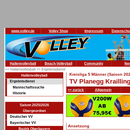
www.volley.de
Volley Shop
Impressum
Datenschu
Hallenvolleyball
Beach-Volleyball
Community
Ne
>> Hallenvolleyball
>> Ergebnisdienst
Kreisliga 5 Männer (Saison 20
Hallenvolleyball
TV Planegg Krailling
Ergebnisdienst
Mannschaftssuche
<< zurück
Allgemein
Historie
Saison 2025/2026
Übergeordnet
Deutscher VV
Bayerischer VV
Ansetzung
Bezirk Oberbayern