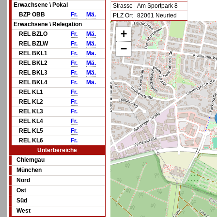
Erwachsene \ Pokal
Strasse
Am Sportpark 8
BZP OBB
Fr.
Mä.
PLZ Ort
82061 Neuried
Erwachsene \ Relegation
+
REL BZLO
Fr.
Mä.
REL BZLW
Fr.
Mä.
−
REL BKL1
Fr.
Mä.
REL BKL2
Fr.
Mä.
REL BKL3
Fr.
Mä.
REL BKL4
Fr.
Mä.
REL KL1
Fr.
REL KL2
Fr.
REL KL3
Fr.
REL KL4
Fr.
REL KL5
Fr.
REL KL6
Fr.
Unterbereiche
Chiemgau
München
Nord
Ost
Süd
West