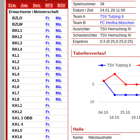
Spielnummer
38
Erw.
Jug.
Sen.
BFS
BSV
Datum / Zeit
24.01.26 11:00
Erwachsene \ Meisterschaft
Team A
TSV Tutzing II
BZLO
Fr.
Mä.
Team B
FC Hertha München
BZLW
Fr.
Mä.
Ausrichter
TSV Herrsching IV
BKL1
Fr.
Mä.
Schiedsrichter
TSV Herrsching IV
BKL2
Fr.
Mä.
Ergebnis
0:3 (0:25,0:25,0:25)
BKL3
Fr.
Mä.
BKL4
Fr.
Mä.
Tabellenverlauf
KL1
Fr.
Mä.
KL2
Fr.
Mä.
TSV Tutzing II
KL3
Fr.
Mä.
KL4
Fr.
Mä.
KL5
Fr.
Mä.
5
KL6
Fr.
Mä.
KL7
Fr.
Mä.
KL8
Fr.
Mä.
10
KKL1
Fr.
KKL2
Fr.
04.10.
25.10.
18.10.
19.1
KKL 3 OBB
Fr.
KKL 4
Fr.
Halle
KKL5
Fr.
KKL6
Fr.
Name
Nikolaushalle