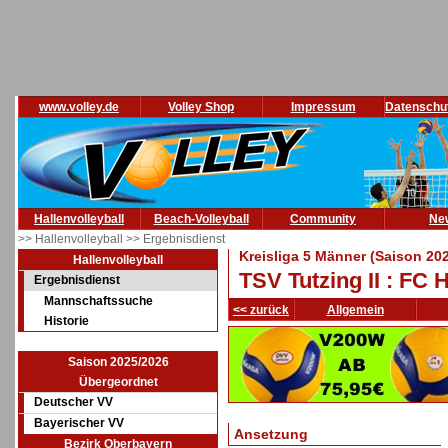
www.volley.de
Volley Shop
Impressum
Datenschu
Hallenvolleyball
Beach-Volleyball
Community
Ne
>> Hallenvolleyball
>> Ergebnisdienst
Kreisliga 5 Männer (Saison 20
Hallenvolleyball
TSV Tutzing II : FC
Ergebnisdienst
Mannschaftssuche
<< zurück
Allgemein
Historie
Saison 2025/2026
Übergeordnet
Deutscher VV
Bayerischer VV
Ansetzung
Bezirk Oberbayern