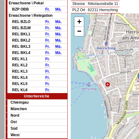
Erwachsene \ Pokal
Strasse
Nikolausstraße 11
BZP OBB
Fr.
Mä.
PLZ Ort
82211 Herrsching
Erwachsene \ Relegation
+
REL BZLO
Fr.
Mä.
REL BZLW
Fr.
Mä.
−
REL BKL1
Fr.
Mä.
REL BKL2
Fr.
Mä.
REL BKL3
Fr.
Mä.
REL BKL4
Fr.
Mä.
REL KL1
Fr.
REL KL2
Fr.
REL KL3
Fr.
REL KL4
Fr.
REL KL5
Fr.
REL KL6
Fr.
Unterbereiche
Chiemgau
München
Nord
Ost
Süd
West