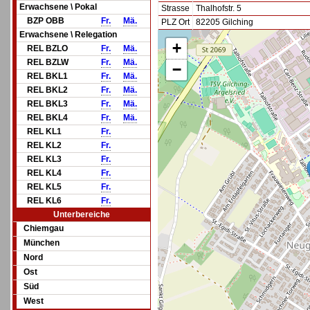
Erwachsene \ Pokal
Strasse
Thalhofstr. 5
BZP OBB
Fr.
Mä.
PLZ Ort
82205 Gilching
Erwachsene \ Relegation
+
REL BZLO
Fr.
Mä.
REL BZLW
Fr.
Mä.
−
REL BKL1
Fr.
Mä.
REL BKL2
Fr.
Mä.
REL BKL3
Fr.
Mä.
REL BKL4
Fr.
Mä.
REL KL1
Fr.
REL KL2
Fr.
REL KL3
Fr.
REL KL4
Fr.
REL KL5
Fr.
REL KL6
Fr.
Unterbereiche
Chiemgau
München
Nord
Ost
Süd
West