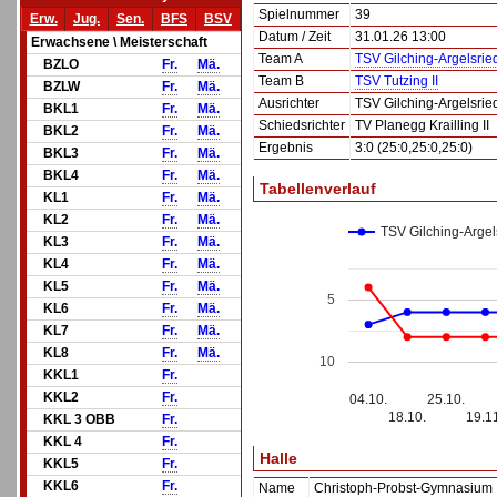
Spielnummer
39
Erw.
Jug.
Sen.
BFS
BSV
Datum / Zeit
31.01.26 13:00
Erwachsene \ Meisterschaft
Team A
TSV Gilching-Argelsrie
BZLO
Fr.
Mä.
Team B
TSV Tutzing II
BZLW
Fr.
Mä.
Ausrichter
TSV Gilching-Argelsrie
BKL1
Fr.
Mä.
Schiedsrichter
TV Planegg Krailling II
BKL2
Fr.
Mä.
Ergebnis
3:0 (25:0,25:0,25:0)
BKL3
Fr.
Mä.
BKL4
Fr.
Mä.
Tabellenverlauf
KL1
Fr.
Mä.
KL2
Fr.
Mä.
TSV Gilching-Argel
KL3
Fr.
Mä.
KL4
Fr.
Mä.
KL5
Fr.
Mä.
5
KL6
Fr.
Mä.
KL7
Fr.
Mä.
KL8
Fr.
Mä.
10
KKL1
Fr.
KKL2
Fr.
04.10.
25.10.
18.10.
19.1
KKL 3 OBB
Fr.
KKL 4
Fr.
Halle
KKL5
Fr.
KKL6
Fr.
Name
Christoph-Probst-Gymnasium