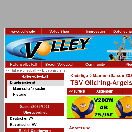
www.volley.de
Volley Shop
Impressum
Datenschu
Hallenvolleyball
Beach-Volleyball
Community
Ne
>> Hallenvolleyball
>> Ergebnisdienst
Kreisliga 5 Männer (Saison 20
Hallenvolleyball
TSV Gilching-Argelsr
Ergebnisdienst
Mannschaftssuche
<< zurück
Allgemein
Historie
Saison 2025/2026
Übergeordnet
Deutscher VV
Bayerischer VV
Ansetzung
Bezirk Oberbayern