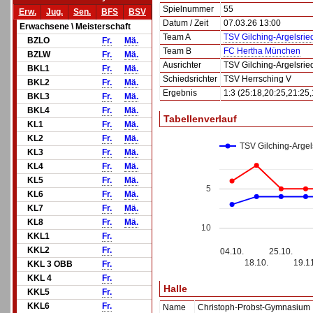
Spielnummer
55
Erw.
Jug.
Sen.
BFS
BSV
Datum / Zeit
07.03.26 13:00
Erwachsene \ Meisterschaft
Team A
TSV Gilching-Argelsrie
BZLO
Fr.
Mä.
Team B
FC Hertha München
BZLW
Fr.
Mä.
Ausrichter
TSV Gilching-Argelsrie
BKL1
Fr.
Mä.
Schiedsrichter
TSV Herrsching V
BKL2
Fr.
Mä.
Ergebnis
1:3 (25:18,20:25,21:25,
BKL3
Fr.
Mä.
BKL4
Fr.
Mä.
Tabellenverlauf
KL1
Fr.
Mä.
KL2
Fr.
Mä.
TSV Gilching-Argel
KL3
Fr.
Mä.
KL4
Fr.
Mä.
KL5
Fr.
Mä.
5
KL6
Fr.
Mä.
KL7
Fr.
Mä.
KL8
Fr.
Mä.
10
KKL1
Fr.
KKL2
Fr.
04.10.
25.10.
18.10.
19.1
KKL 3 OBB
Fr.
KKL 4
Fr.
Halle
KKL5
Fr.
KKL6
Fr.
Name
Christoph-Probst-Gymnasium