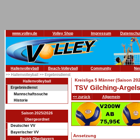
www.volley.de
Volley Shop
Impressum
Datenschu
Hallenvolleyball
Beach-Volleyball
Community
Ne
>> Hallenvolleyball
>> Ergebnisdienst
Kreisliga 5 Männer (Saison 20
Hallenvolleyball
TSV Gilching-Argels
Ergebnisdienst
Mannschaftssuche
<< zurück
Allgemein
Historie
Saison 2025/2026
Übergeordnet
Deutscher VV
Bayerischer VV
Ansetzung
Bezirk Oberbayern