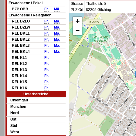
Erwachsene \ Pokal
Strasse
Thalhofstr. 5
BZP OBB
Fr.
Mä.
PLZ Ort
82205 Gilching
Erwachsene \ Relegation
+
REL BZLO
Fr.
Mä.
REL BZLW
Fr.
Mä.
−
REL BKL1
Fr.
Mä.
REL BKL2
Fr.
Mä.
REL BKL3
Fr.
Mä.
REL BKL4
Fr.
Mä.
REL KL1
Fr.
REL KL2
Fr.
REL KL3
Fr.
REL KL4
Fr.
REL KL5
Fr.
REL KL6
Fr.
Unterbereiche
Chiemgau
München
Nord
Ost
Süd
West