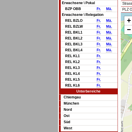
Erwachsene \ Pokal
Stras
BZP OBB
Fr.
Mä.
PLZ O
Erwachsene \ Relegation
+
REL BZLO
Fr.
Mä.
REL BZLW
Fr.
Mä.
−
REL BKL1
Fr.
Mä.
REL BKL2
Fr.
Mä.
REL BKL3
Fr.
Mä.
REL BKL4
Fr.
Mä.
REL KL1
Fr.
REL KL2
Fr.
REL KL3
Fr.
REL KL4
Fr.
REL KL5
Fr.
REL KL6
Fr.
Unterbereiche
Chiemgau
München
Nord
Ost
Süd
West