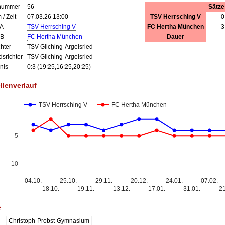
lnummer
56
Sätze
/ Zeit
07.03.26 13:00
TSV Herrsching V
0
 A
TSV Herrsching V
FC Hertha München
3
 B
FC Hertha München
Dauer
hter
TSV Gilching-Argelsried
dsrichter
TSV Gilching-Argelsried
nis
0:3 (19:25,16:25,20:25)
llenverlauf
TSV Herrsching V
FC Hertha München
5
10
04.10.
25.10.
29.11.
20.12.
24.01.
07.02.
18.10.
19.11.
13.12.
17.01.
31.01.
21
e
Christoph-Probst-Gymnasium