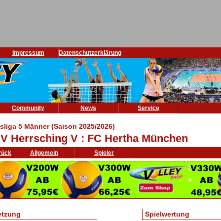
Impressum
Datenschutzerklärung
Community
News
Service
isliga 5 Männer (Saison 2025/2026)
V Herrsching V : FC Hertha München
rück
Allgemein
Spieler
etzung
Spielwertung