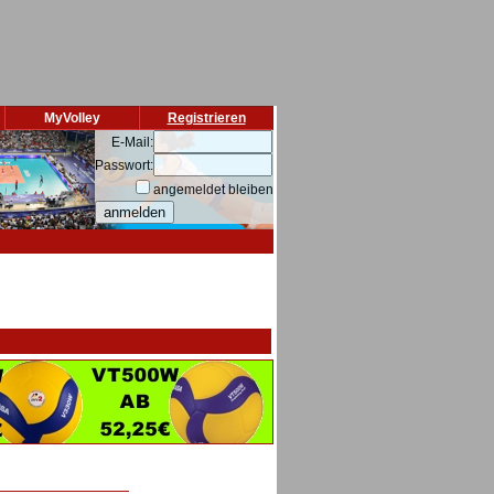
MyVolley
Registrieren
E-Mail:
Passwort:
angemeldet bleiben