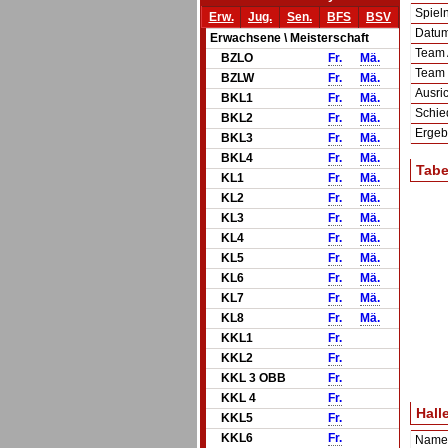
Spie
Erw.
Jug.
Sen.
BFS
BSV
Datum 
Erwachsene \ Meisterschaft
Team
BZLO
Fr.
Mä.
Team
BZLW
Fr.
Mä.
Ausric
BKL1
Fr.
Mä.
Schie
BKL2
Fr.
Mä.
Ergeb
BKL3
Fr.
Mä.
BKL4
Fr.
Mä.
Tabe
KL1
Fr.
Mä.
KL2
Fr.
Mä.
KL3
Fr.
Mä.
KL4
Fr.
Mä.
KL5
Fr.
Mä.
KL6
Fr.
Mä.
KL7
Fr.
Mä.
KL8
Fr.
Mä.
KKL1
Fr.
KKL2
Fr.
KKL 3 OBB
Fr.
KKL 4
Fr.
Hall
KKL5
Fr.
KKL6
Fr.
Name