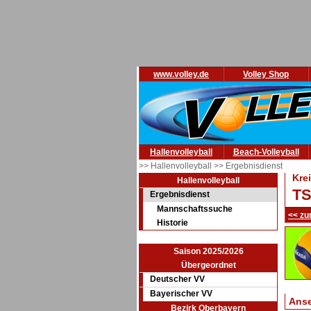
www.volley.de
Volley Shop
Hallenvolleyball
Beach-Volleyball
>> Hallenvolleyball
>> Ergebnisdienst
Kre
Hallenvolleyball
TS
Ergebnisdienst
Mannschaftssuche
<< zu
Historie
Saison 2025/2026
Übergeordnet
Deutscher VV
Bayerischer VV
Ans
Bezirk Oberbayern