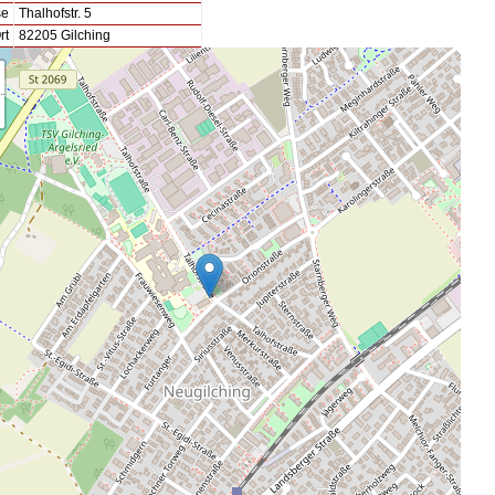
se
Thalhofstr. 5
rt
82205 Gilching