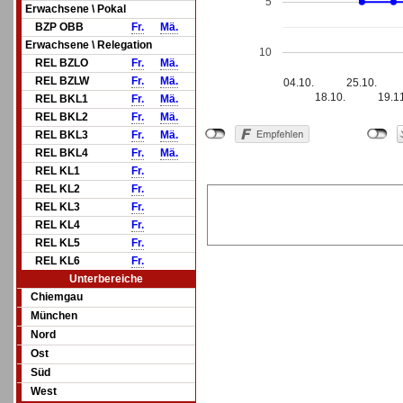
5
Erwachsene \ Pokal
BZP OBB
Fr.
Mä.
Erwachsene \ Relegation
10
REL BZLO
Fr.
Mä.
REL BZLW
Fr.
Mä.
04.10.
25.10.
18.10.
19.1
REL BKL1
Fr.
Mä.
REL BKL2
Fr.
Mä.
REL BKL3
Fr.
Mä.
REL BKL4
Fr.
Mä.
REL KL1
Fr.
REL KL2
Fr.
REL KL3
Fr.
REL KL4
Fr.
REL KL5
Fr.
REL KL6
Fr.
Unterbereiche
Chiemgau
München
Nord
Ost
Süd
West