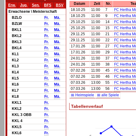
Datum
Zeit
Nr.
Te
Erw.
Jug.
Sen.
BFS
BSV
18.10.25
11:00
7
FC Hertha M
Erwachsene \ Meisterschaft
18.10.25
11:00
9
FC Hertha M
BZLO
Fr.
Mä.
25.10.25
11:00
14
FC Hertha M
BZLW
Fr.
Mä.
25.10.25
11:00
15
FC Hertha M
BKL1
Fr.
Mä.
29.11.25
11:00
21
FC Hertha M
BKL2
Fr.
Mä.
29.11.25
11:00
22
FC Hertha M
BKL3
Fr.
Mä.
17.01.26
11:00
27
FC Hertha M
BKL4
Fr.
Mä.
17.01.26
11:00
29
FC Hertha M
KL1
Fr.
Mä.
24.01.26
11:00
37
FC Hertha M
KL2
Fr.
Mä.
24.01.26
11:00
38
FC Hertha M
KL3
Fr.
Mä.
07.02.26
11:00
45
FC Hertha M
KL4
Fr.
Mä.
07.02.26
11:00
46
FC Hertha M
KL5
Fr.
Mä.
07.03.26
13:00
55
FC Hertha M
KL6
Fr.
Mä.
07.03.26
13:00
56
FC Hertha M
KL7
Fr.
Mä.
📅 Heimspiele
📅 alle Spiele
KL8
Fr.
Mä.
KKL1
Fr.
Tabellenverlauf
KKL2
Fr.
KKL 3 OBB
Fr.
KKL 4
Fr.
KKL5
Fr.
KKL6
Fr.