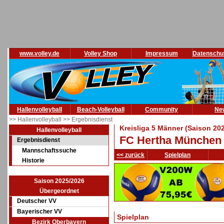
www.volley.de
Volley Shop
Impressum
Datenschu
Hallenvolleyball
Beach-Volleyball
Community
Ne
>> Hallenvolleyball
>> Ergebnisdienst
Kreisliga 5 Männer (Saison 20
Hallenvolleyball
FC Hertha München
Ergebnisdienst
Mannschaftssuche
<< zurück
Spielplan
Historie
Saison 2025/2026
Übergeordnet
Deutscher VV
Bayerischer VV
Spielplan
Bezirk Oberbayern