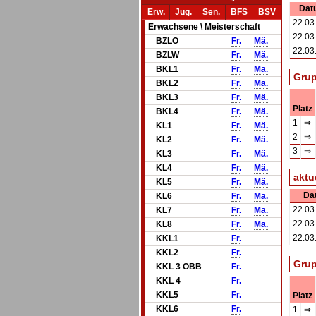
Dat
Erw.
Jug.
Sen.
BFS
BSV
22.03
Erwachsene \ Meisterschaft
22.03
BZLO
Fr.
Mä.
22.03
BZLW
Fr.
Mä.
BKL1
Fr.
Mä.
Grup
BKL2
Fr.
Mä.
BKL3
Fr.
Mä.
Platz
BKL4
Fr.
Mä.
1
⇒
KL1
Fr.
Mä.
2
⇒
KL2
Fr.
Mä.
3
⇒
KL3
Fr.
Mä.
KL4
Fr.
Mä.
aktu
KL5
Fr.
Mä.
Da
KL6
Fr.
Mä.
22.03
KL7
Fr.
Mä.
22.03
KL8
Fr.
Mä.
22.03
KKL1
Fr.
KKL2
Fr.
Grup
KKL 3 OBB
Fr.
KKL 4
Fr.
KKL5
Fr.
Platz
KKL6
Fr.
1
⇒