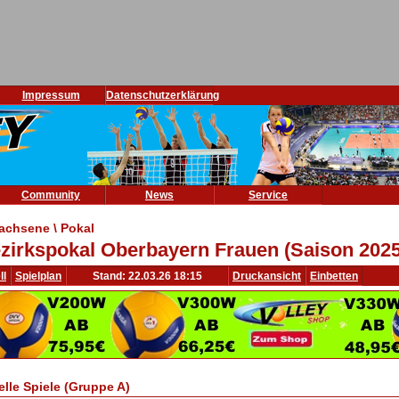
Impressum
Datenschutzerklärung
Community
News
Service
achsene \ Pokal
zirkspokal Oberbayern Frauen (Saison 2025
ll
Spielplan
Stand: 22.03.26 18:15
Druckansicht
Einbetten
elle Spiele (Gruppe A)