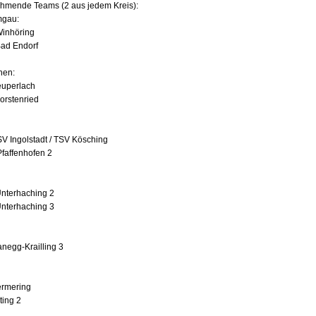
ehmende Teams (2 aus jedem Kreis):
mgau:
inhöring
ad Endorf
hen:
uperlach
orstenried
V Ingolstadt / TSV Kösching
faffenhofen 2
nterhaching 2
nterhaching 3
anegg-Krailling 3
rmering
ting 2