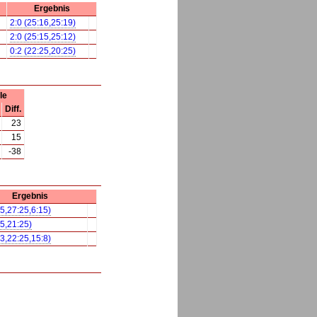
Ergebnis
2:0 (25:16,25:19)
2:0 (25:15,25:12)
0:2 (22:25,20:25)
le
Diff.
23
15
-38
Ergebnis
25,27:25,6:15)
25,21:25)
23,22:25,15:8)