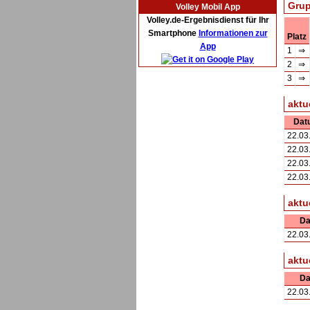
Grup
Volley Mobil App
Volley.de-Ergebnisdienst für Ihr
Smartphone
Informationen zur
Platz
App
1
⇒
2
⇒
3
⇒
aktu
Dat
22.03
22.03
22.03
22.03
aktu
Da
22.03
aktu
Da
22.03