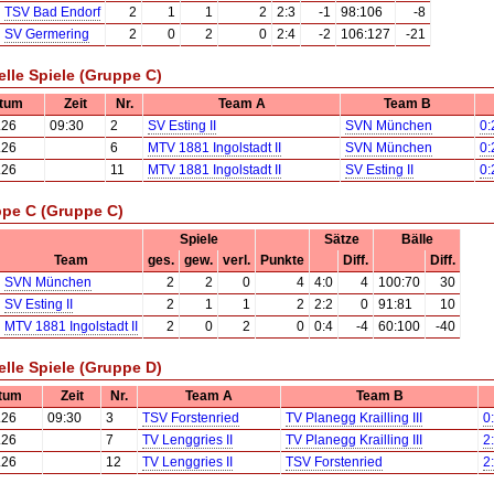
TSV Bad Endorf
2
1
1
2
2:3
-1
98:106
-8
SV Germering
2
0
2
0
2:4
-2
106:127
-21
elle Spiele (Gruppe C)
tum
Zeit
Nr.
Team A
Team B
.26
09:30
2
SV Esting II
SVN München
0:
.26
6
MTV 1881 Ingolstadt II
SVN München
0:
.26
11
MTV 1881 Ingolstadt II
SV Esting II
0:
pe C (Gruppe C)
Spiele
Sätze
Bälle
Team
ges.
gew.
verl.
Punkte
Diff.
Diff.
SVN München
2
2
0
4
4:0
4
100:70
30
SV Esting II
2
1
1
2
2:2
0
91:81
10
MTV 1881 Ingolstadt II
2
0
2
0
0:4
-4
60:100
-40
elle Spiele (Gruppe D)
tum
Zeit
Nr.
Team A
Team B
.26
09:30
3
TSV Forstenried
TV Planegg Krailling III
0
.26
7
TV Lenggries II
TV Planegg Krailling III
2
.26
12
TV Lenggries II
TSV Forstenried
2