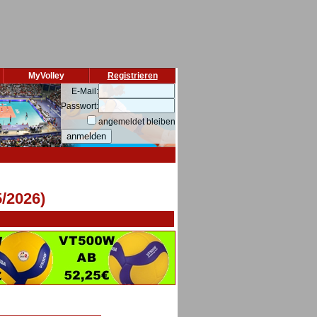
MyVolley
Registrieren
E-Mail:
Passwort:
angemeldet bleiben
/2026)