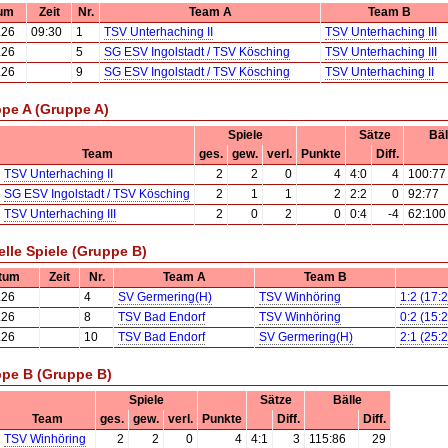
um
Zeit
Nr.
Team A
Team B
.26
09:30
1
TSV Unterhaching II
TSV Unterhaching III
.26
5
SG ESV Ingolstadt / TSV Kösching
TSV Unterhaching III
.26
9
SG ESV Ingolstadt / TSV Kösching
TSV Unterhaching II
pe A (Gruppe A)
Spiele
Sätze
Bäl
Team
ges.
gew.
verl.
Punkte
Diff.
TSV Unterhaching II
2
2
0
4
4:0
4
100:77
SG ESV Ingolstadt / TSV Kösching
2
1
1
2
2:2
0
92:77
TSV Unterhaching III
2
0
2
0
0:4
-4
62:100
elle Spiele (Gruppe B)
tum
Zeit
Nr.
Team A
Team B
.26
4
SV Germering(H)
TSV Winhöring
1:2 (17:
.26
8
TSV Bad Endorf
TSV Winhöring
0:2 (15:
.26
10
TSV Bad Endorf
SV Germering(H)
2:1 (25:
pe B (Gruppe B)
Spiele
Sätze
Bälle
Team
ges.
gew.
verl.
Punkte
Diff.
Diff.
TSV Winhöring
2
2
0
4
4:1
3
115:86
29