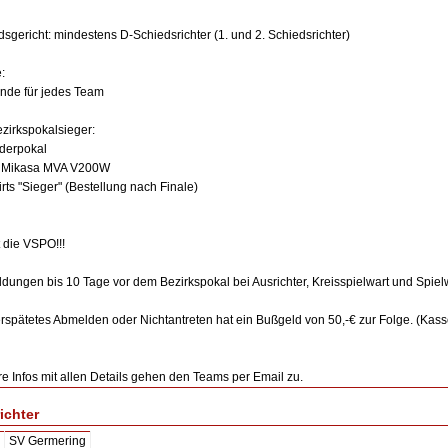
sgericht: mindestens D-Schiedsrichter (1. und 2. Schiedsrichter)
:
unde für jedes Team
ezirkspokalsieger:
derpokal
l: Mikasa MVA V200W
irts "Sieger" (Bestellung nach Finale)
t die VSPO!!!
dungen bis 10 Tage vor dem Bezirkspokal bei Ausrichter, Kreisspielwart und Spie
erspätetes Abmelden oder Nichtantreten hat ein Bußgeld von 50,-€ zur Folge. (Kas
re Infos mit allen Details gehen den Teams per Email zu.
ichter
SV Germering