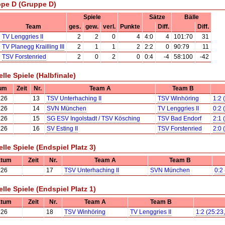
pe D (Gruppe D)
Spiele
Sätze
Bälle
Team
ges.
gew.
verl.
Punkte
Diff.
Diff.
TV Lenggries II
2
2
0
4
4:0
4
101:70
31
TV Planegg Krailling III
2
1
1
2
2:2
0
90:79
11
TSV Forstenried
2
0
2
0
0:4
-4
58:100
-42
elle Spiele (Halbfinale)
um
Zeit
Nr.
Team A
Team B
.26
13
TSV Unterhaching II
TSV Winhöring
1:2 
.26
14
SVN München
TV Lenggries II
0:2 
.26
15
SG ESV Ingolstadt / TSV Kösching
TSV Bad Endorf
2:1 
.26
16
SV Esting II
TSV Forstenried
2:0 
elle Spiele (Endspiel Platz 3)
tum
Zeit
Nr.
Team A
Team B
.26
17
TSV Unterhaching II
SVN München
0:2
elle Spiele (Endspiel Platz 1)
tum
Zeit
Nr.
Team A
Team B
.26
18
TSV Winhöring
TV Lenggries II
1:2 (25:23