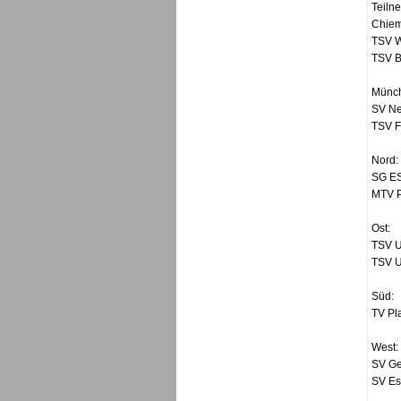
Teiln
Chie
TSV W
TSV B
Münc
SV Ne
TSV F
Nord:
SG ES
MTV P
Ost:
TSV U
TSV U
Süd:
TV Pl
West:
SV Ge
SV Es