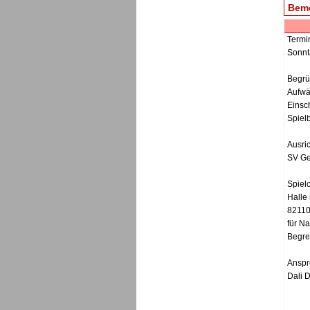
Bem
Termi
Sonnt
Begrü
Aufwä
Einsc
Spiel
Ausric
SV Ge
Spielo
Halle 
82110
für N
Begre
Anspr
Dali 