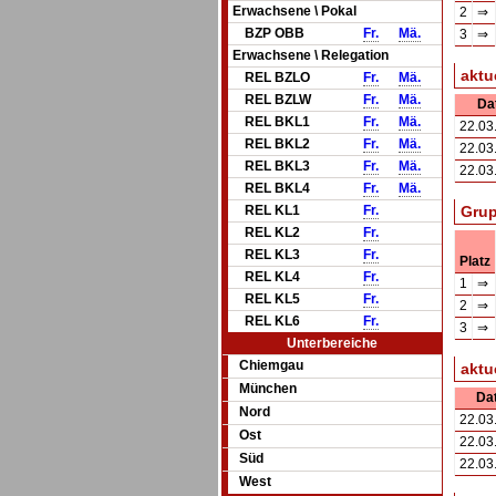
Erwachsene \ Pokal
2
⇒
BZP OBB
Fr.
Mä.
3
⇒
Erwachsene \ Relegation
aktu
REL BZLO
Fr.
Mä.
REL BZLW
Fr.
Mä.
Da
REL BKL1
Fr.
Mä.
22.03
REL BKL2
Fr.
Mä.
22.03
REL BKL3
Fr.
Mä.
22.03
REL BKL4
Fr.
Mä.
REL KL1
Fr.
Grup
REL KL2
Fr.
REL KL3
Fr.
Platz
REL KL4
Fr.
1
⇒
REL KL5
Fr.
2
⇒
REL KL6
Fr.
3
⇒
Unterbereiche
Chiemgau
aktu
München
Da
Nord
22.03
Ost
22.03
Süd
22.03
West