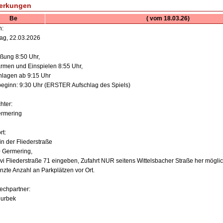
erkungen
Be
( vom 18.03.26)
n:
ag, 22.03.2026
ßung 8:50 Uhr,
rmen und Einspielen 8:55 Uhr,
hlagen ab 9:15 Uhr
beginn: 9:30 Uhr (ERSTER Aufschlag des Spiels)
hter:
rmering
rt:
in der Fliederstraße
 Germering,
avi Fliederstraße 71 eingeben, Zufahrt NUR seitens Wittelsbacher Straße her möglic
nzte Anzahl an Parkplätzen vor Ort.
echpartner:
Durbek