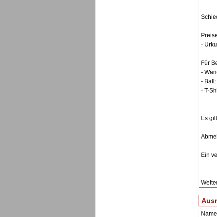
Schied
Preise
- Urk
Für B
- Wan
- Bal
- T-Sh
Es gil
Abmel
Ein v
Weite
Ausr
Name