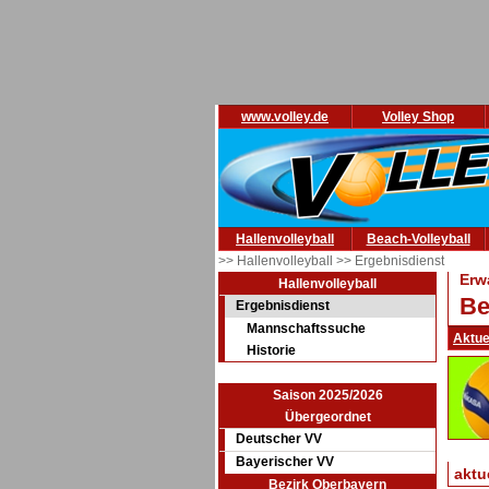
www.volley.de
Volley Shop
Hallenvolleyball
Beach-Volleyball
>> Hallenvolleyball
>> Ergebnisdienst
Erw
Hallenvolleyball
Be
Ergebnisdienst
Mannschaftssuche
Aktue
Historie
Saison 2025/2026
Übergeordnet
Deutscher VV
Bayerischer VV
aktu
Bezirk Oberbayern