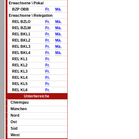
Erwachsene \ Pokal
BZP OBB
Fr.
Mä.
Erwachsene \ Relegation
REL BZLO
Fr.
Mä.
REL BZLW
Fr.
Mä.
REL BKL1
Fr.
Mä.
REL BKL2
Fr.
Mä.
REL BKL3
Fr.
Mä.
REL BKL4
Fr.
Mä.
REL KL1
Fr.
REL KL2
Fr.
REL KL3
Fr.
REL KL4
Fr.
REL KL5
Fr.
REL KL6
Fr.
Unterbereiche
Chiemgau
München
Nord
Ost
Süd
West