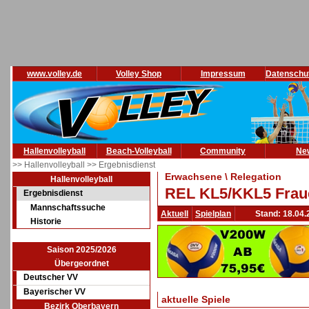
www.volley.de
Volley Shop
Impressum
Datenschu
Hallenvolleyball
Beach-Volleyball
Community
Ne
>> Hallenvolleyball
>> Ergebnisdienst
Erwachsene \ Relegation
Hallenvolleyball
REL KL5/KKL5 Fraue
Ergebnisdienst
Mannschaftssuche
Aktuell
Spielplan
Stand: 18.04.
Historie
Saison 2025/2026
Übergeordnet
Deutscher VV
Bayerischer VV
aktuelle Spiele
Bezirk Oberbayern