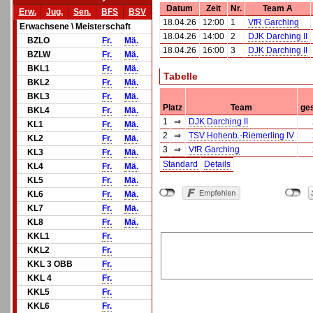
Datum
Zeit
Nr.
Team A
Erw.
Jug.
Sen.
BFS
BSV
18.04.26
12:00
1
VfR Garching
Erwachsene \ Meisterschaft
18.04.26
14:00
2
DJK Darching II
BZLO
Fr.
Mä.
18.04.26
16:00
3
DJK Darching II
BZLW
Fr.
Mä.
BKL1
Fr.
Mä.
Tabelle
BKL2
Fr.
Mä.
BKL3
Fr.
Mä.
Platz
Team
ges
BKL4
Fr.
Mä.
1
⇒
DJK Darching II
KL1
Fr.
Mä.
2
⇒
TSV Hohenb.-Riemerling IV
KL2
Fr.
Mä.
3
⇒
VfR Garching
KL3
Fr.
Mä.
Standard
Details
KL4
Fr.
Mä.
KL5
Fr.
Mä.
KL6
Fr.
Mä.
KL7
Fr.
Mä.
KL8
Fr.
Mä.
KKL1
Fr.
KKL2
Fr.
KKL 3 OBB
Fr.
KKL 4
Fr.
KKL5
Fr.
KKL6
Fr.