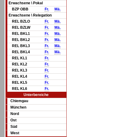
Erwachsene \ Pokal
BZP OBB
Fr.
Mä.
Erwachsene \ Relegation
REL BZLO
Fr.
Mä.
REL BZLW
Fr.
Mä.
REL BKL1
Fr.
Mä.
REL BKL2
Fr.
Mä.
REL BKL3
Fr.
Mä.
REL BKL4
Fr.
Mä.
REL KL1
Fr.
REL KL2
Fr.
REL KL3
Fr.
REL KL4
Fr.
REL KL5
Fr.
REL KL6
Fr.
Unterbereiche
Chiemgau
München
Nord
Ost
Süd
West