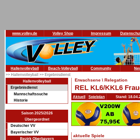
www.volley.de
Volley Shop
Impressum
Datenschu
Hallenvolleyball
Beach-Volleyball
Community
Ne
>> Hallenvolleyball
>> Ergebnisdienst
Erwachsene \ Relegation
Hallenvolleyball
REL KL6/KKL6 Fraue
Ergebnisdienst
Mannschaftssuche
Aktuell
Spielplan
Stand: 18.04.
Historie
Saison 2025/2026
Übergeordnet
Deutscher VV
Bayerischer VV
aktuelle Spiele
Bezirk Oberbayern