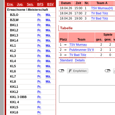
Datum
Zeit
Nr.
Team A
Erw.
Jug.
Sen.
BFS
BSV
18.04.26
15:00
1
TSV Murnau(H)
Erwachsene \ Meisterschaft
18.04.26
17:00
2
TV Bad Tölz
BZLO
Fr.
Mä.
18.04.26
19:00
3
TV Bad Tölz
BZLW
Fr.
Mä.
BKL1
Fr.
Mä.
Tabelle
BKL2
Fr.
Mä.
Spiele
BKL3
Fr.
Mä.
Platz
Team
ges.
gew.
v
BKL4
Fr.
Mä.
1
⇒
TSV Murnau
2
2
KL1
Fr.
Mä.
2
⇒
Putzbrunner SV II
2
1
KL2
Fr.
Mä.
3
⇒
TV Bad Tölz
2
0
KL3
Fr.
Mä.
Standard
Details
KL4
Fr.
Mä.
KL5
Fr.
Mä.
KL6
Fr.
Mä.
KL7
Fr.
Mä.
KL8
Fr.
Mä.
KKL1
Fr.
KKL2
Fr.
KKL 3 OBB
Fr.
KKL 4
Fr.
KKL5
Fr.
KKL6
Fr.