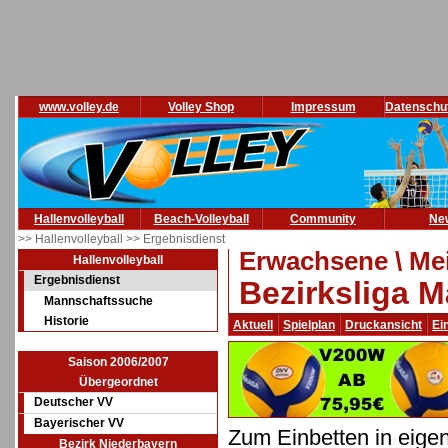
www.volley.de
Volley Shop
Impressum
Datenschu
Hallenvolleyball
Beach-Volleyball
Community
Ne
>> Hallenvolleyball
>> Ergebnisdienst
Erwachsene \ Mei
Hallenvolleyball
Ergebnisdienst
Bezirksliga M
Mannschaftssuche
Historie
Aktuell
Spielplan
Druckansicht
Ei
Saison 2006/2007
Übergeordnet
Deutscher VV
Bayerischer VV
Zum Einbetten in eige
Bezirk Niederbayern