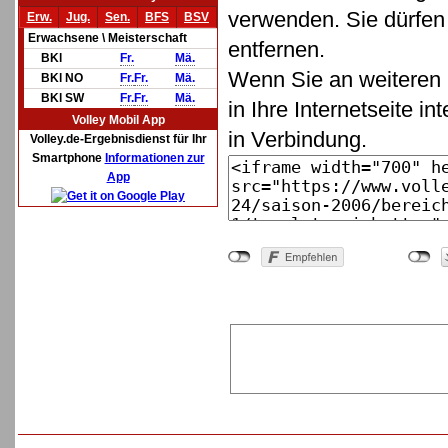
verwenden. Sie dürfen 
Erw.
Jug.
Sen.
BFS
BSV
Erwachsene \ Meisterschaft
entfernen.
BKl
Fr.
Mä.
Wenn Sie an weiteren 
BKl NO
Fr.
Fr.
Mä.
BKl SW
Fr.
Fr.
Mä.
in Ihre Internetseite in
Volley Mobil App
in Verbindung.
Volley.de-Ergebnisdienst für Ihr
Smartphone
Informationen zur
App