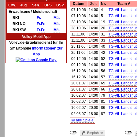
Datum
Zeit
Nr.
Team A
Erw.
Jug.
Sen.
BFS
BSV
07.10.06
14:00
4
TG-VfL Landshut 
Erwachsene \ Meisterschaft
07.10.06
14:00
5
TG-VfL Landshut 
BKl
Fr.
Mä.
28.10.06
14:00
19
TG-VfL Landshut 
BKl NO
Fr.
Fr.
Mä.
28.10.06
14:00
20
TG-VfL Landshut 
BKl SW
Fr.
Fr.
Mä.
11.11.06
14:00
31
TG-VfL Landshut 
Volley Mobil App
11.11.06
14:00
33
TG-VfL Landshut 
Volley.de-Ergebnisdienst für Ihr
25.11.06
14:00
40
TG-VfL Landshut 
Smartphone
Informationen zur
25.11.06
14:00
42
TG-VfL Landshut 
App
09.12.06
14:00
52
TG-VfL Landshut 
09.12.06
14:00
53
TG-VfL Landshut 
16.12.06
14:00
56
TG-VfL Landshut 
16.12.06
14:00
57
TG-VfL Landshut 
20.01.07
14:00
65
TG-VfL Landshut 
20.01.07
14:00
66
TG-VfL Landshut 
10.02.07
14:00
79
TG-VfL Landshut 
10.02.07
14:00
81
TG-VfL Landshut 
16.02.07
20:00
86
TG-VfL Landshut 
02.03.07
18:00
87
TG-VfL Landshut 
📅 alle Spiele