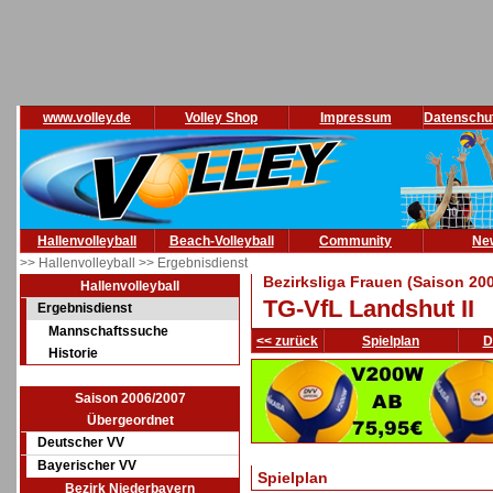
www.volley.de
Volley Shop
Impressum
Datenschu
Hallenvolleyball
Beach-Volleyball
Community
Ne
>> Hallenvolleyball
>> Ergebnisdienst
Bezirksliga Frauen (Saison 20
Hallenvolleyball
TG-VfL Landshut II
Ergebnisdienst
Mannschaftssuche
<< zurück
Spielplan
D
Historie
Saison 2006/2007
Übergeordnet
Deutscher VV
Bayerischer VV
Spielplan
Bezirk Niederbayern