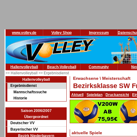
www.volley.de
Volley Shop
Impressum
Datenschu
Hallenvolleyball
Beach-Volleyball
Community
Ne
>> Hallenvolleyball
>> Ergebnisdienst
Erwachsene \ Meisterschaft
Hallenvolleyball
Bezirksklasse SW F
Ergebnisdienst
Mannschaftssuche
Aktuell
Spielplan
Druckansicht
Ei
Historie
Saison 2006/2007
Übergeordnet
Deutscher VV
Bayerischer VV
aktuelle Spiele
Bezirk Niederbayern