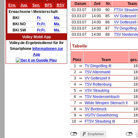
Datum
Zeit
Nr.
Team
Erw.
Jug.
Sen.
BFS
BSV
01.03.07
19:00
90
FTSV Straubing
Erwachsene \ Meisterschaft
03.03.07
14:00
85
VV Gotteszell I
BKl
Fr.
Mä.
03.03.07
14:00
86
VV Gotteszell I
BKl NO
Fr.
Fr.
Mä.
03.03.07
14:00
87
TV Dingolfing I
BKl SW
Fr.
Fr.
Mä.
03.03.07
14:00
89
TSV Niedervi
Volley Mobil App
Volley.de-Ergebnisdienst für Ihr
Tabelle
Smartphone
Informationen zur
App
Platz
Team
ges.
1
⇒
TV Dingolfing III
18
2
⇒
TSV Altenmarkt
18
3
⇒
VV Gotteszell II
18
4
⇒
TSV Rottenburg
18
5
⇒
VSV Straubing
18
6
⇒
TSV Niederviehbach
18
7
⇒
Wilde Wespen Steinach II
18
8
⇒
SV Bonbruck
18
9
⇒
VG/TV Geiselhöring
18
10
⇒
FTSV Straubing III
18