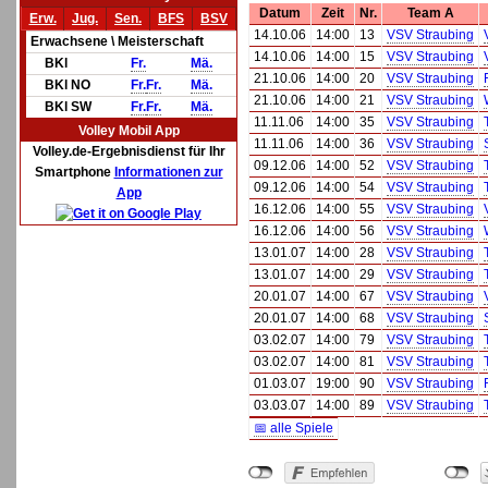
Datum
Zeit
Nr.
Team A
Erw.
Jug.
Sen.
BFS
BSV
14.10.06
14:00
13
VSV Straubing
Erwachsene \ Meisterschaft
14.10.06
14:00
15
VSV Straubing
BKl
Fr.
Mä.
21.10.06
14:00
20
VSV Straubing
BKl NO
Fr.
Fr.
Mä.
21.10.06
14:00
21
VSV Straubing
BKl SW
Fr.
Fr.
Mä.
11.11.06
14:00
35
VSV Straubing
Volley Mobil App
11.11.06
14:00
36
VSV Straubing
Volley.de-Ergebnisdienst für Ihr
09.12.06
14:00
52
VSV Straubing
Smartphone
Informationen zur
09.12.06
14:00
54
VSV Straubing
App
16.12.06
14:00
55
VSV Straubing
16.12.06
14:00
56
VSV Straubing
13.01.07
14:00
28
VSV Straubing
13.01.07
14:00
29
VSV Straubing
20.01.07
14:00
67
VSV Straubing
20.01.07
14:00
68
VSV Straubing
03.02.07
14:00
79
VSV Straubing
03.02.07
14:00
81
VSV Straubing
01.03.07
19:00
90
VSV Straubing
03.03.07
14:00
89
VSV Straubing
📅 alle Spiele