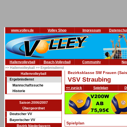
www.volley.de
Volley Shop
Impressum
Datenschu
Hallenvolleyball
Beach-Volleyball
Community
Ne
>> Hallenvolleyball
>> Ergebnisdienst
Bezirksklasse SW Frauen (Sai
Hallenvolleyball
VSV Straubing
Ergebnisdienst
Mannschaftssuche
<< zurück
Spielplan
D
Historie
Saison 2006/2007
Übergeordnet
Deutscher VV
Bayerischer VV
Spielplan
Bezirk Niederbayern