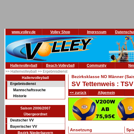
www.volley.de
Volley Shop
Impressum
Datenschu
Hallenvolleyball
Beach-Volleyball
Community
Ne
>> Hallenvolleyball
>> Ergebnisdienst
Bezirksklasse NO Männer (Sai
Hallenvolleyball
SV Tettenweis : TSV
Ergebnisdienst
Mannschaftssuche
<< zurück
Allgemein
Historie
Saison 2006/2007
Übergeordnet
Deutscher VV
Bayerischer VV
Ansetzung
Spi
Bezirk Niederbayern