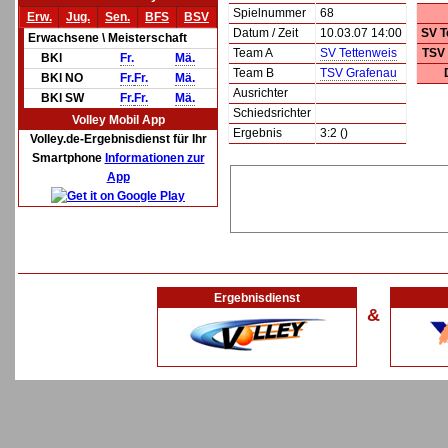
Spielnummer
68
Erw.
Jug.
Sen.
BFS
BSV
Datum / Zeit
10.03.07 14:00
SV T
Erwachsene \ Meisterschaft
Team A
SV Tettenweis
TSV 
BKl
Fr.
Mä.
Team B
TSV Grafenau
BKl NO
Fr.
Fr.
Mä.
Ausrichter
BKl SW
Fr.
Fr.
Mä.
Schiedsrichter
Volley Mobil App
Ergebnis
3:2 ()
Volley.de-Ergebnisdienst für Ihr
Smartphone
Informationen zur
App
Ergebnisdienst
&