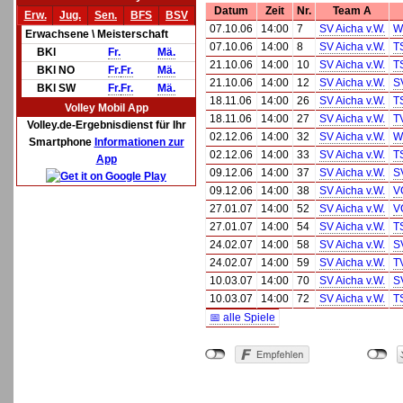
Datum
Zeit
Nr.
Team A
Erw.
Jug.
Sen.
BFS
BSV
07.10.06
14:00
7
SV Aicha v.W.
W.
Erwachsene \ Meisterschaft
07.10.06
14:00
8
SV Aicha v.W.
T
BKl
Fr.
Mä.
21.10.06
14:00
10
SV Aicha v.W.
T
BKl NO
Fr.
Fr.
Mä.
21.10.06
14:00
12
SV Aicha v.W.
S
BKl SW
Fr.
Fr.
Mä.
18.11.06
14:00
26
SV Aicha v.W.
T
Volley Mobil App
18.11.06
14:00
27
SV Aicha v.W.
T
Volley.de-Ergebnisdienst für Ihr
02.12.06
14:00
32
SV Aicha v.W.
W.
Smartphone
Informationen zur
02.12.06
14:00
33
SV Aicha v.W.
T
App
09.12.06
14:00
37
SV Aicha v.W.
S
09.12.06
14:00
38
SV Aicha v.W.
V
27.01.07
14:00
52
SV Aicha v.W.
V
27.01.07
14:00
54
SV Aicha v.W.
T
24.02.07
14:00
58
SV Aicha v.W.
S
24.02.07
14:00
59
SV Aicha v.W.
T
10.03.07
14:00
70
SV Aicha v.W.
S
10.03.07
14:00
72
SV Aicha v.W.
T
📅 alle Spiele