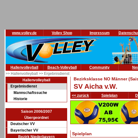
www.volley.de
Volley Shop
Impressum
Datenschu
Hallenvolleyball
Beach-Volleyball
Community
Ne
>> Hallenvolleyball
>> Ergebnisdienst
Bezirksklasse NO Männer (Sai
Hallenvolleyball
SV Aicha v.W.
Ergebnisdienst
Mannschaftssuche
<< zurück
Spielplan
D
Historie
Saison 2006/2007
Übergeordnet
Deutscher VV
Bayerischer VV
Spielplan
Bezirk Niederbayern