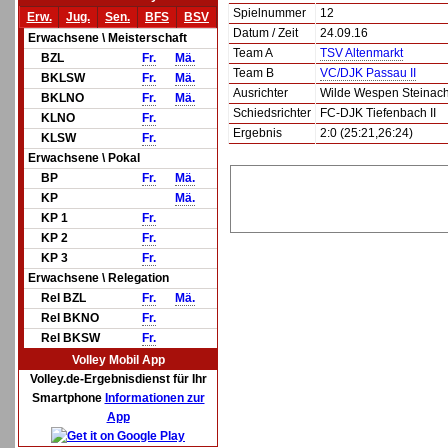
Spielnummer
12
Erw.
Jug.
Sen.
BFS
BSV
Datum / Zeit
24.09.16
Erwachsene \ Meisterschaft
Team A
TSV Altenmarkt
BZL
Fr.
Mä.
Team B
VC/DJK Passau II
BKLSW
Fr.
Mä.
Ausrichter
Wilde Wespen Steinach 
BKLNO
Fr.
Mä.
Schiedsrichter
FC-DJK Tiefenbach II
KLNO
Fr.
Ergebnis
2:0 (25:21,26:24)
KLSW
Fr.
Erwachsene \ Pokal
BP
Fr.
Mä.
KP
Mä.
KP 1
Fr.
KP 2
Fr.
KP 3
Fr.
Erwachsene \ Relegation
Rel BZL
Fr.
Mä.
Rel BKNO
Fr.
Rel BKSW
Fr.
Volley Mobil App
Volley.de-Ergebnisdienst für Ihr
Smartphone
Informationen zur
App