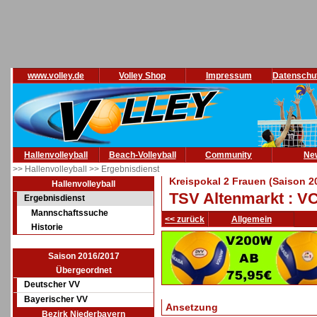
www.volley.de
Volley Shop
Impressum
Datenschu
Hallenvolleyball
Beach-Volleyball
Community
Ne
>> Hallenvolleyball
>> Ergebnisdienst
Kreispokal 2 Frauen (Saison 2
Hallenvolleyball
TSV Altenmarkt : VC
Ergebnisdienst
Mannschaftssuche
<< zurück
Allgemein
Historie
Saison 2016/2017
Übergeordnet
Deutscher VV
Bayerischer VV
Ansetzung
Bezirk Niederbayern