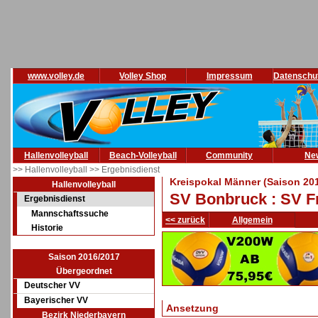
www.volley.de
Volley Shop
Impressum
Datenschu
Hallenvolleyball
Beach-Volleyball
Community
Ne
>> Hallenvolleyball
>> Ergebnisdienst
Kreispokal Männer (Saison 20
Hallenvolleyball
SV Bonbruck : SV F
Ergebnisdienst
Mannschaftssuche
<< zurück
Allgemein
Historie
Saison 2016/2017
Übergeordnet
Deutscher VV
Bayerischer VV
Ansetzung
Bezirk Niederbayern