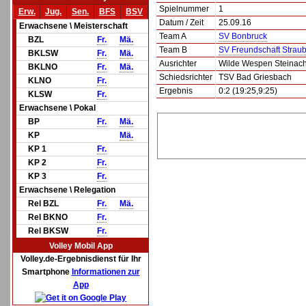
Spielnummer
1
Erw.
Jug.
Sen.
BFS
BSV
Datum / Zeit
25.09.16
Erwachsene \ Meisterschaft
Team A
SV Bonbruck
BZL
Fr.
Mä.
Team B
SV Freundschaft Strau
BKLSW
Fr.
Mä.
Ausrichter
Wilde Wespen Steinac
BKLNO
Fr.
Mä.
Schiedsrichter
TSV Bad Griesbach
KLNO
Fr.
Ergebnis
0:2 (19:25,9:25)
KLSW
Fr.
Erwachsene \ Pokal
BP
Fr.
Mä.
KP
Mä.
KP 1
Fr.
KP 2
Fr.
KP 3
Fr.
Erwachsene \ Relegation
Rel BZL
Fr.
Mä.
Rel BKNO
Fr.
Rel BKSW
Fr.
Volley Mobil App
Volley.de-Ergebnisdienst für Ihr
Smartphone
Informationen zur
App