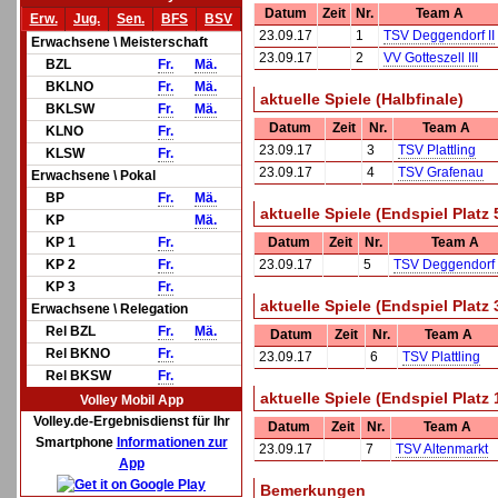
Datum
Zeit
Nr.
Team A
Erw.
Jug.
Sen.
BFS
BSV
23.09.17
1
TSV Deggendorf II
Erwachsene \ Meisterschaft
23.09.17
2
VV Gotteszell III
BZL
Fr.
Mä.
BKLNO
Fr.
Mä.
aktuelle Spiele (Halbfinale)
BKLSW
Fr.
Mä.
Datum
Zeit
Nr.
Team A
KLNO
Fr.
23.09.17
3
TSV Plattling
KLSW
Fr.
23.09.17
4
TSV Grafenau
Erwachsene \ Pokal
BP
Fr.
Mä.
aktuelle Spiele (Endspiel Platz 
KP
Mä.
KP 1
Fr.
Datum
Zeit
Nr.
Team A
KP 2
Fr.
23.09.17
5
TSV Deggendorf 
KP 3
Fr.
aktuelle Spiele (Endspiel Platz 
Erwachsene \ Relegation
Rel BZL
Fr.
Mä.
Datum
Zeit
Nr.
Team A
Rel BKNO
Fr.
23.09.17
6
TSV Plattling
Rel BKSW
Fr.
aktuelle Spiele (Endspiel Platz 
Volley Mobil App
Volley.de-Ergebnisdienst für Ihr
Datum
Zeit
Nr.
Team A
Smartphone
Informationen zur
23.09.17
7
TSV Altenmarkt
App
Bemerkungen