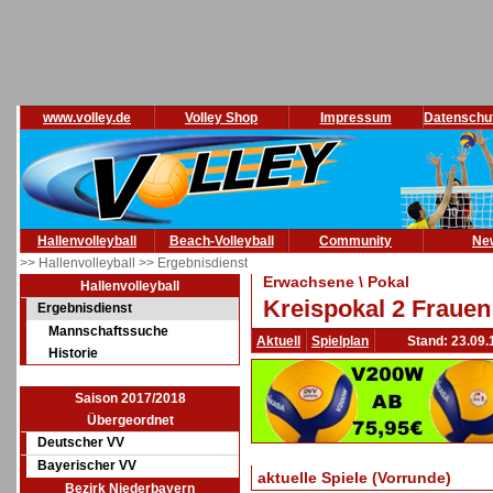
www.volley.de
Volley Shop
Impressum
Datenschu
Hallenvolleyball
Beach-Volleyball
Community
Ne
>> Hallenvolleyball
>> Ergebnisdienst
Erwachsene \ Pokal
Hallenvolleyball
Kreispokal 2 Frauen
Ergebnisdienst
Mannschaftssuche
Aktuell
Spielplan
Stand: 23.09.
Historie
Saison 2017/2018
Übergeordnet
Deutscher VV
Bayerischer VV
aktuelle Spiele (Vorrunde)
Bezirk Niederbayern