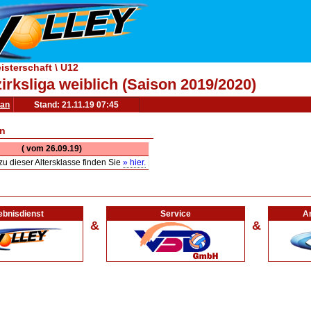
isterschaft \ U12
irksliga weiblich (Saison 2019/2020)
lan
Stand: 21.11.19 07:45
n
( vom 26.09.19)
zu dieser Altersklasse finden Sie
» hier.
ebnisdienst
Service
Ar
&
&