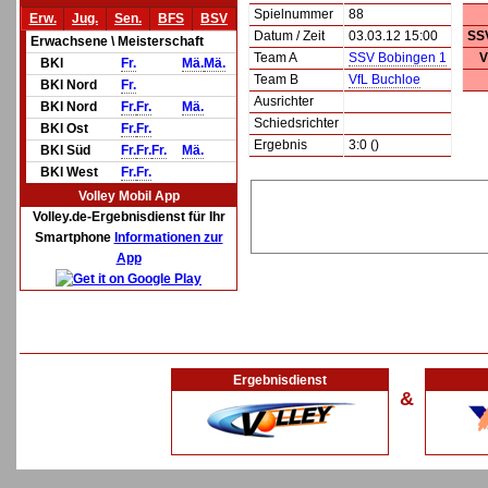
Spielnummer
88
Erw.
Jug.
Sen.
BFS
BSV
Datum / Zeit
03.03.12 15:00
SS
Erwachsene \ Meisterschaft
Team A
SSV Bobingen 1
V
BKl
Fr.
Mä.
Mä.
Team B
VfL Buchloe
BKl Nord
Fr.
Ausrichter
BKl Nord
Fr.
Fr.
Mä.
Schiedsrichter
BKl Ost
Fr.
Fr.
Ergebnis
3:0 ()
BKl Süd
Fr.
Fr.
Fr.
Mä.
BKl West
Fr.
Fr.
Volley Mobil App
Volley.de-Ergebnisdienst für Ihr
Smartphone
Informationen zur
App
Ergebnisdienst
&