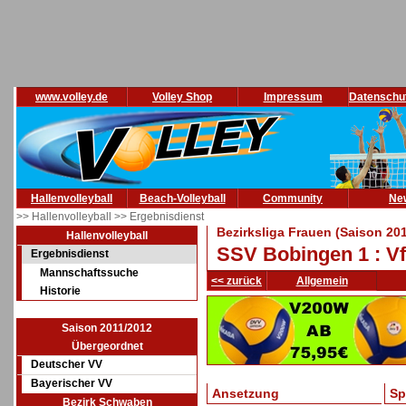
www.volley.de
Volley Shop
Impressum
Datenschu
Hallenvolleyball
Beach-Volleyball
Community
Ne
>> Hallenvolleyball
>> Ergebnisdienst
Bezirksliga Frauen (Saison 20
Hallenvolleyball
SSV Bobingen 1 : V
Ergebnisdienst
Mannschaftssuche
<< zurück
Allgemein
Historie
Saison 2011/2012
Übergeordnet
Deutscher VV
Bayerischer VV
Ansetzung
Sp
Bezirk Schwaben