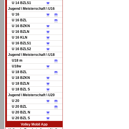
U 14 BZLS1
w
Jugend \ Meisterschaft \ U16
U 16
w
m
U 16 BZL
m
U 16 BZKN
w
U 16 BZLN
w
U 16 KLN
w
U 16 BZLS1
w
U 16 BZLS2
w
Jugend \ Meisterschaft \ U18
U18 m
m
U18w
w
U 18 BZL
m
U 18 BZKN
w
U 18 BZLN
w
U 18 BZL S
w
Jugend \ Meisterschaft \ U20
U 20
w
m
U 20 BZL
m
U 20 BZL N
w
U 20 BZL S
w
Volley Mobil App