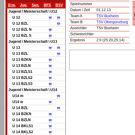
Spielnummer
Erw.
Jug.
Sen.
BFS
BSV
Datum / Zeit
01.12.13
Jugend \ Meisterschaft \ U12
Team A
TSV Buxheim
U 12
w
m
Team B
TSV Obergünzburg
U 12 BZL
m
Ausrichter
TSV Buxheim
U 12 BZL N
w
Schiedsrichter
U 12 BZL S
w
Ergebnis
2:0 (25:20,25:14)
Jugend \ Meisterschaft \ U13
U 13
w
m
U 13 BZL
m
U 13 BZKN
w
U 13 BZLN
w
U 13 BZLS1
w
U 13 BZLS2
w
U 13 BZLS3
w
Jugend \ Meisterschaft \ U14
U14 m
m
U14 w
w
U 14 BZL
m
U 14 BZKN
w
U 14 BZLN
w
U 14 BKLS1
w
U 14 BKLS2
w