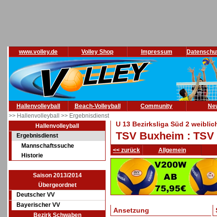
www.volley.de
Volley Shop
Impressum
Datenschu
Hallenvolleyball
Beach-Volleyball
Community
Ne
>> Hallenvolleyball
>> Ergebnisdienst
U 13 Bezirksliga Süd 2 weiblic
Hallenvolleyball
TSV Buxheim : TSV
Ergebnisdienst
Mannschaftssuche
<< zurück
Allgemein
Historie
Saison 2013/2014
Übergeordnet
Deutscher VV
Bayerischer VV
Ansetzung
Bezirk Schwaben