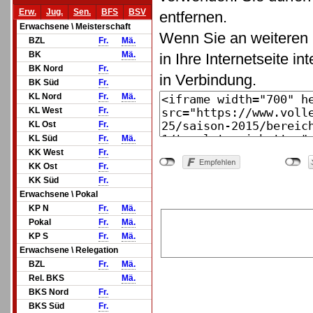
Erw.
Jug.
Sen.
BFS
BSV
entfernen.
Erwachsene \ Meisterschaft
Wenn Sie an weiteren 
BZL
Fr.
Mä.
BK
Mä.
in Ihre Internetseite in
BK Nord
Fr.
in Verbindung.
BK Süd
Fr.
KL Nord
Fr.
Mä.
KL West
Fr.
KL Ost
Fr.
KL Süd
Fr.
Mä.
KK West
Fr.
KK Ost
Fr.
KK Süd
Fr.
Erwachsene \ Pokal
KP N
Fr.
Mä.
Pokal
Fr.
Mä.
KP S
Fr.
Mä.
Erwachsene \ Relegation
BZL
Fr.
Mä.
Rel. BKS
Mä.
BKS Nord
Fr.
BKS Süd
Fr.