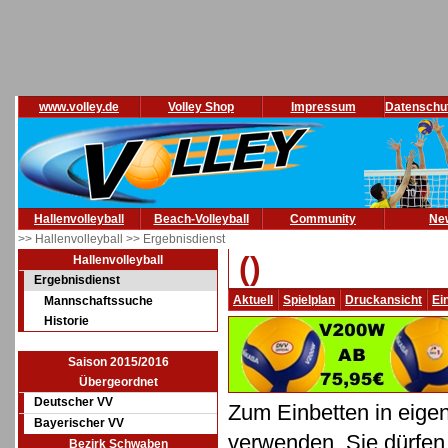
www.volley.de
Volley Shop
Impressum
Datenschu
Hallenvolleyball
Beach-Volleyball
Community
Ne
>> Hallenvolleyball
>> Ergebnisdienst
()
Hallenvolleyball
Ergebnisdienst
Aktuell
Spielplan
Druckansicht
Ei
Mannschaftssuche
Historie
Saison 2015/2016
Übergeordnet
Deutscher VV
Zum Einbetten in eige
Bayerischer VV
verwenden. Sie dürfen 
Bezirk Schwaben