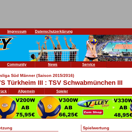
Impressum
Datenschutzerklärung
Community
News
Service
isliga Süd Männer (Saison 2015/2016)
S Türkheim III : TSV Schwabmünchen III
rück
Allgemein
Spieler
etzung
Spielwertung