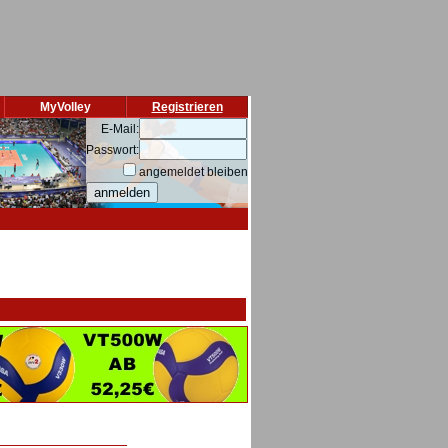
MyVolley
Registrieren
E-Mail:
Passwort:
angemeldet bleiben