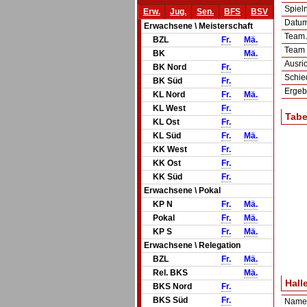
Spie
Erw.
Jug.
Sen.
BFS
BSV
Datum 
Erwachsene \ Meisterschaft
Team
BZL
Fr.
Mä.
Team
BK
Mä.
Ausric
BK Nord
Fr.
Schie
BK Süd
Fr.
Ergeb
KL Nord
Fr.
Mä.
KL West
Fr.
Tabe
KL Ost
Fr.
KL Süd
Fr.
Mä.
KK West
Fr.
KK Ost
Fr.
KK Süd
Fr.
Erwachsene \ Pokal
KP N
Fr.
Mä.
Pokal
Fr.
Mä.
KP S
Fr.
Mä.
Erwachsene \ Relegation
BZL
Fr.
Mä.
Rel. BKS
Mä.
Hall
BKS Nord
Fr.
BKS Süd
Fr.
Name