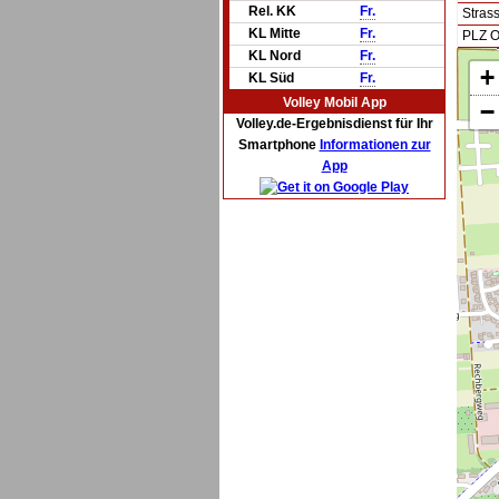
Rel. KK
Fr.
Stras
KL Mitte
Fr.
PLZ O
KL Nord
Fr.
+
KL Süd
Fr.
Volley Mobil App
−
Volley.de-Ergebnisdienst für Ihr
Smartphone
Informationen zur
App