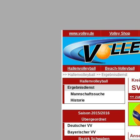
www.volley.de
Volley Shop
Hallenvolleyball
Beach-Volleyball
>> Hallenvolleyball
>> Ergebnisdienst
Kre
Hallenvolleyball
SV
Ergebnisdienst
Mannschaftssuche
<< zu
Historie
Saison 2015/2016
Übergeordnet
Deutscher VV
Bayerischer VV
Ans
Bezirk Schwaben