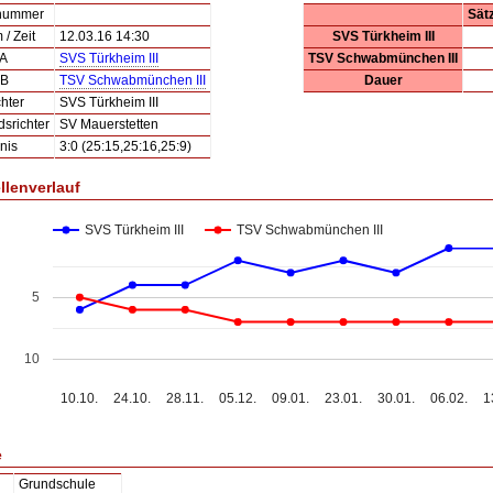
lnummer
Sät
/ Zeit
12.03.16 14:30
SVS Türkheim III
 A
SVS Türkheim III
TSV Schwabmünchen III
 B
TSV Schwabmünchen III
Dauer
hter
SVS Türkheim III
dsrichter
SV Mauerstetten
nis
3:0 (25:15,25:16,25:9)
llenverlauf
SVS Türkheim III
TSV Schwabmünchen III
5
10
10.10.
24.10.
28.11.
05.12.
09.01.
23.01.
30.01.
06.02.
1
e
Grundschule