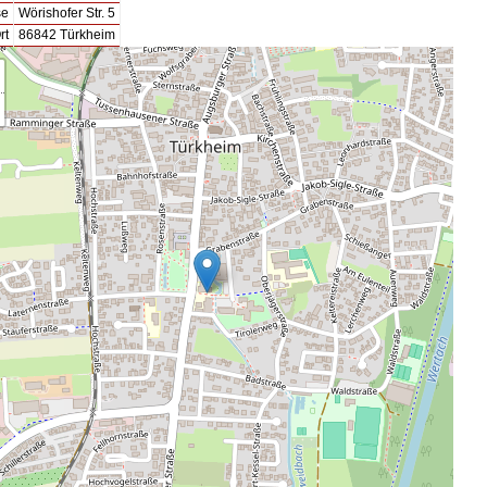
se
Wörishofer Str. 5
rt
86842 Türkheim