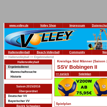
www.volley.de
Volley Shop
Impressum
Datenschu
Hallenvolleyball
Beach-Volleyball
Community
Ne
>> Hallenvolleyball
>> Ergebnisdienst
Kreisliga Süd Männer (Saison 
Hallenvolleyball
SSV Bobingen II
Ergebnisdienst
Mannschaftssuche
<< zurück
Spielplan
Historie
Saison 2015/2016
Übergeordnet
Deutscher VV
Bayerischer VV
Spielplan
Bezirk Schwaben