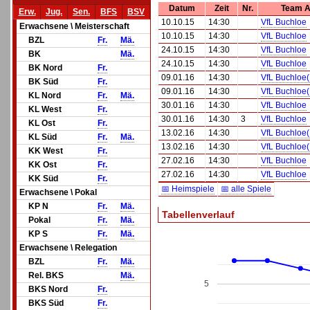
Datum
Zeit
Nr.
Team 
Erw.
Jug.
Sen.
BFS
BSV
10.10.15
14:30
VfL Buchloe
Erwachsene \ Meisterschaft
10.10.15
14:30
VfL Buchloe
BZL
Fr.
Mä.
24.10.15
14:30
VfL Buchloe
BK
Mä.
24.10.15
14:30
VfL Buchloe
BK Nord
Fr.
09.01.16
14:30
VfL Buchloe
BK Süd
Fr.
09.01.16
14:30
VfL Buchloe
KL Nord
Fr.
Mä.
30.01.16
14:30
VfL Buchloe
KL West
Fr.
30.01.16
14:30
3
VfL Buchloe
KL Ost
Fr.
13.02.16
14:30
VfL Buchloe
KL Süd
Fr.
Mä.
13.02.16
14:30
VfL Buchloe
KK West
Fr.
27.02.16
14:30
VfL Buchloe
KK Ost
Fr.
27.02.16
14:30
VfL Buchloe
KK Süd
Fr.
📅 Heimspiele
📅 alle Spiele
Erwachsene \ Pokal
KP N
Fr.
Mä.
Tabellenverlauf
Pokal
Fr.
Mä.
KP S
Fr.
Mä.
Erwachsene \ Relegation
BZL
Fr.
Mä.
Rel. BKS
Mä.
5
BKS Nord
Fr.
BKS Süd
Fr.