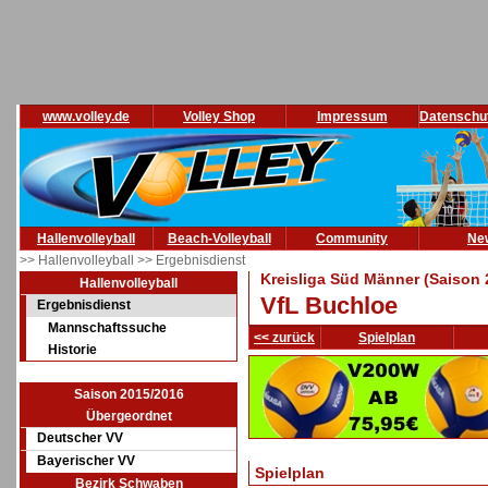
www.volley.de
Volley Shop
Impressum
Datenschu
Hallenvolleyball
Beach-Volleyball
Community
Ne
>> Hallenvolleyball
>> Ergebnisdienst
Kreisliga Süd Männer (Saison 
Hallenvolleyball
VfL Buchloe
Ergebnisdienst
Mannschaftssuche
<< zurück
Spielplan
Historie
Saison 2015/2016
Übergeordnet
Deutscher VV
Bayerischer VV
Spielplan
Bezirk Schwaben