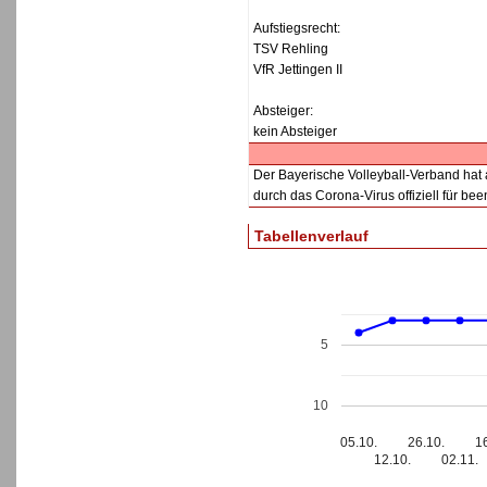
Aufstiegsrecht:
TSV Rehling
VfR Jettingen II
Absteiger:
kein Absteiger
Der Bayerische Volleyball-Verband hat 
durch das Corona-Virus offiziell für been
Tabellenverlauf
5
10
05.10.
26.10.
1
12.10.
02.11.