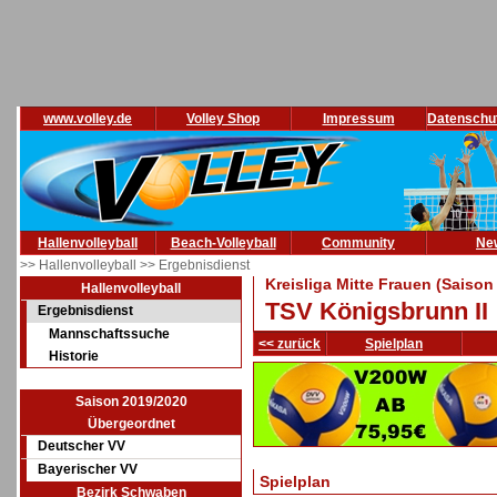
www.volley.de
Volley Shop
Impressum
Datenschu
Hallenvolleyball
Beach-Volleyball
Community
Ne
>> Hallenvolleyball
>> Ergebnisdienst
Kreisliga Mitte Frauen (Saison
Hallenvolleyball
TSV Königsbrunn II
Ergebnisdienst
Mannschaftssuche
<< zurück
Spielplan
Historie
Saison 2019/2020
Übergeordnet
Deutscher VV
Bayerischer VV
Spielplan
Bezirk Schwaben