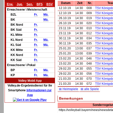
Datum
Zeit
Nr.
Tea
Erw.
Jug.
Sen.
BFS
BSV
12.10.19
14:30
008
TSV Königsbr
Erwachsene \ Meisterschaft
12.10.19
14:30
009
TSV Königsbr
BZL
Fr.
Mä.
26.10.19
14:30
019
TSV Königsbr
BK
Mä.
26.10.19
14:30
020
TSV Königsbr
BK Nord
Fr.
23.11.19
14:30
010
TSV Königsbr
BK Süd
Fr.
23.11.19
14:30
012
TSV Königsbr
KL Mitte
Fr.
30.11.19
14:30
034
TSV Königsbr
KL Nord
Fr.
Mä.
30.11.19
14:30
035
TSV Königsbr
KL Süd
Fr.
Mä.
25.01.20
13:00
037
TSV Königsbr
KK Mitte
Fr.
25.01.20
13:00
039
TSV Königsbr
KK Nord
Fr.
15.02.20
14:30
046
TSV Königsbr
KK Süd
Fr.
15.02.20
14:30
048
TSV Königsbr
Erwachsene \ Pokal
29.02.20
14:30
055
TSV Königsbr
BP
Fr.
Mä.
29.02.20
14:30
056
TSV Königsbr
KP
Fr.
Mä.
21.03.20
14:30
070
TSV Königsbr
Volley Mobil App
21.03.20
14:30
072
TSV Königsbr
Volley.de-Ergebnisdienst für Ihr
📅 Heimspiele
📅 alle Spiele
Smartphone
Informationen zur
App
Bemerkungen
Sonderregelun
https://volleyball.bayern/news/ne